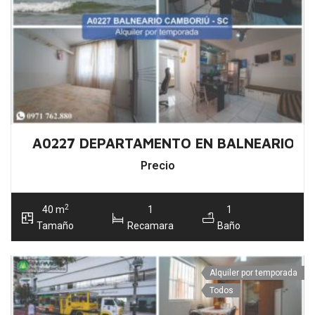
A0227 DEPARTAMENTO EN BALNEARIO C
Precio
2
40 m
1
1
Tamaño
Recamara
Baño
Alquiler por temporada
Todos