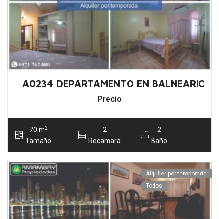
A0234 DEPARTAMENTO EN BALNEARIO C
Precio
2
70 m
2
2
Tamaño
Recamara
Baño
Alquiler por temporada
Todos