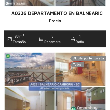
A0226 DEPARTAMENTO EN BALNEARIO C
Precio
2
80 m
3
1
Tamaño
Recamara
Baño
Alquiler por temporada
Todos