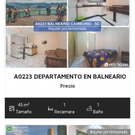
A0223 DEPARTAMENTO EN BALNEARIO C
Precio
2
45 m
1
1
Tamaño
Recamara
Baño
Alquiler por temporada