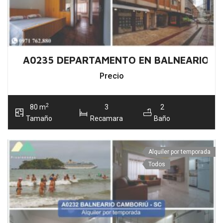
A0235 DEPARTAMENTO EN BALNEARIO C
Precio
2
80 m
3
2
Tamaño
Recamara
Baño
Alquiler por temporada
Todos