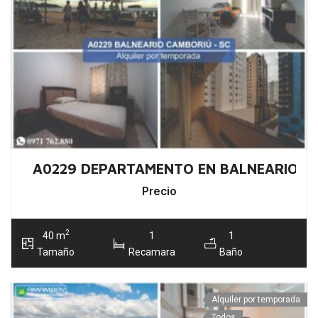
A0229 DEPARTAMENTO EN BALNEARIO C
Precio
2
40 m
1
1
Tamaño
Recamara
Baño
Alquiler por temporada
Todos