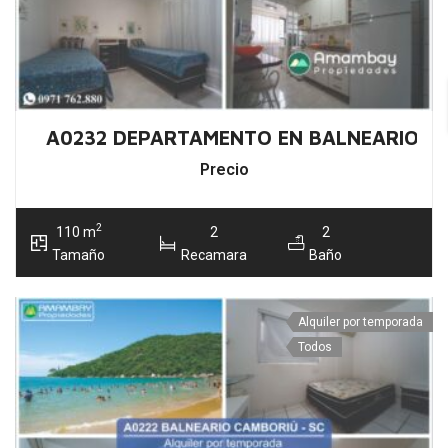
A0232 DEPARTAMENTO EN BALNEARIO C
Precio
2
110 m
2
2
Tamaño
Recamara
Baño
Alquiler por temporada
Todos