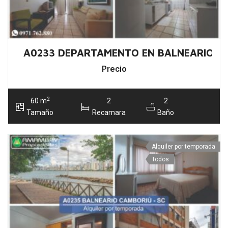
A0233 DEPARTAMENTO EN BALNEARIO C
Precio
2
60 m
2
2
Tamaño
Recamara
Baño
Alquiler por temporada
Todos