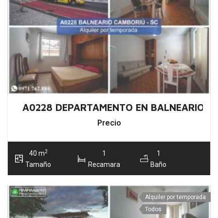
A0228 DEPARTAMENTO EN BALNEARIO C
Precio
2
40 m
1
1
Tamaño
Recamara
Baño
Alquiler por temporada
Todos