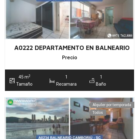
A0222 DEPARTAMENTO EN BALNEARIO C
Precio
2
45 m
1
1
Tamaño
Recamara
Baño
Alquiler por temporada
Todos