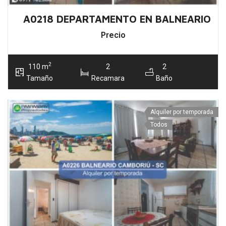
A0218 DEPARTAMENTO EN BALNEARIO C
Precio
2
110 m
2
2
Tamaño
Recamara
Baño
Alquiler por temporada
Todos