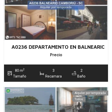
A0236 DEPARTAMENTO EN BALNEARIO C
Precio
2
80 m
3
2
Tamaño
Recamara
Baño
Alquiler por temporada
Todos