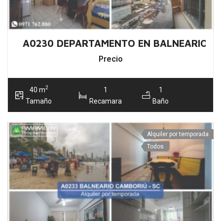
A0230 DEPARTAMENTO EN BALNEARIO C
Precio
2
40 m
1
1
Tamaño
Recamara
Baño
Alquiler por temporada
Todos