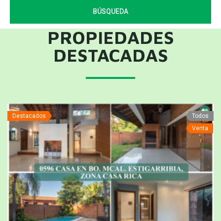
BÚSQUEDA
PROPIEDADES
DESTACADAS
s
Destacados
Todos
a
Venta