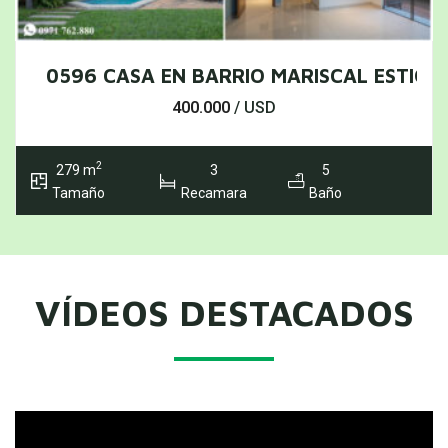
IO PARQUES DEL YACHT
0596 CASA EN BARRIO MARISCAL ESTIGAR
400.000
/ USD
2
279 m
3
5
Tamaño
Recamara
Baño
VÍDEOS DESTACADOS