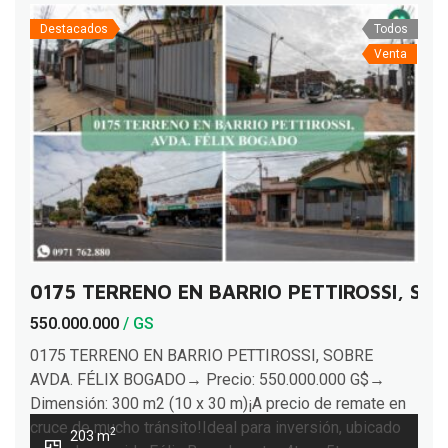
Destacados
Todos
Venta
0175 TERRENO EN BARRIO PETTIROSSI, SO
550.000.000
/ GS
0175 TERRENO EN BARRIO PETTIROSSI, SOBRE
AVDA. FÉLIX BOGADO→ Precio: 550.000.000 G$→
Dimensión: 300 m2 (10 x 30 m)¡A precio de remate en
cruce de mucho tránsito!Ideal para inversión, ubicado
2
203 m