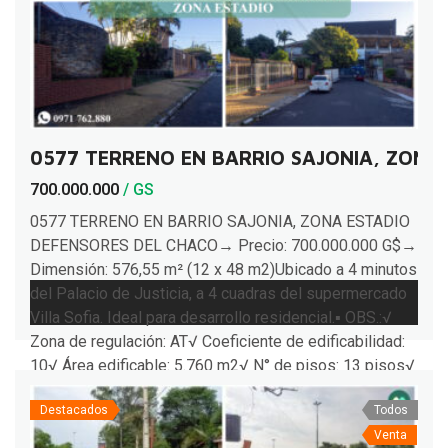
0577 TERRENO EN BARRIO SAJONIA, ZONA
700.000.000
/ GS
0577 TERRENO EN BARRIO SAJONIA, ZONA ESTADIO
DEFENSORES DEL CHACO→ Precio: 700.000.000 G$→
Dimensión: 576,55 m² (12 x 48 m2)Ubicado a 4 minutos
del Palacio de Justicia, a 4 cuadras del supermercado
Villa Sofia. Ideal para desarrollo residencial.▪︎ OBS.:√
Zona de regulación: AT√ Coeficiente de edificabilidad:
10√ Área edificable: 5.760 m2√ N° de pisos: 13 pisos√
[…]
Destacados
Todos
Venta