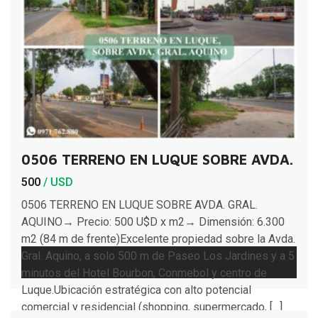
0506 TERRENO EN LUQUE SOBRE AVDA. GR
500
/ USD
0506 TERRENO EN LUQUE SOBRE AVDA. GRAL.
AQUINO→ Precio: 500 U$D x m2→ Dimensión: 6.300
m2 (84 m de frente)Excelente propiedad sobre la Avda.
Gral. Aquino, a solo 500 m de Paseo Los Jardines y a 5
minutos del Hotel Bourbon, Conmebol y centro de
Luque.Ubicación estratégica con alto potencial
comercial y residencial (shopping, supermercado, […]