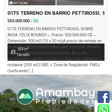
0175 TERRENO EN BARRIO PETTIROSSI, SO
550.000.000
/ GS
0175 TERRENO EN BARRIO PETTIROSSI, SOBRE
AVDA. FÉLIX BOGADO→ Precio: 550.000.000 G$→
Dimensión: 300 m2 (10 x 30 m)¡A precio de remate en
cruce de mucho tránsito!Ideal para inversión, ubicado
2
203 m
sobre la avenida Félix Bogado entre 4ta. y 5ta.
Tamaño
proyectadas, cuenta con una construcción a demoler o
restaurar (203 m2) OBS.:√ Zona de Regulación: FM2√
Coeficiente […]