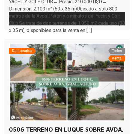
YACHT Y GOLF CLUB→ Precio: 210.000 U$D→
Dimensión: 2.100 m² (60 x 35 m)Ubicado a solo 800
metros de la Avda. Perón y a minutos del Yacht y Golf
Club.Se trata de dos terrenos de 1.050 m2 cada uno (30
x 35 m), disponibles para la venta en […]
Destacados
Todos
Venta
0506 TERRENO EN LUQUE SOBRE AVDA. GR