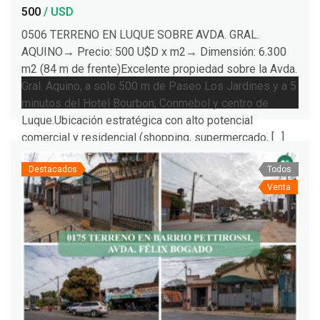
500
/ USD
0506 TERRENO EN LUQUE SOBRE AVDA. GRAL.
AQUINO→ Precio: 500 U$D x m2→ Dimensión: 6.300
m2 (84 m de frente)Excelente propiedad sobre la Avda.
Gral. Aquino, a solo 500 m de Paseo Los Jardines y a 5
minutos del Hotel Bourbon, Conmebol y centro de
Luque.Ubicación estratégica con alto potencial
comercial y residencial (shopping, supermercado, […]
Destacados
Todos
Venta