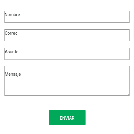
ENVIAR