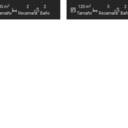
2
2
85 m
2
2
120 m
3
2
amaño
Recamara
Baño
Tamaño
Recamara
Bañ