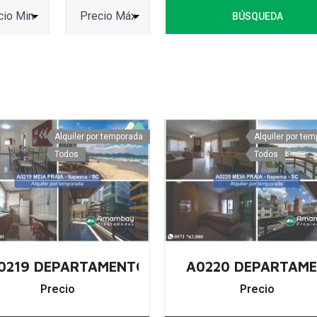
BÚSQUEDA
Alquiler por temporada
Alquiler por te
Todos
Todos
, ITAPEMA – ALQUILER POR TEMPORADA
0219 DEPARTAMENTO EN MEIA PRAIA, ITAPEM
A0220 DEPARTAME
Precio
Precio