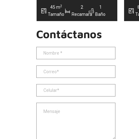
2
45 m
2
1
Tamaño
Recamara
Baño
T
Contáctanos