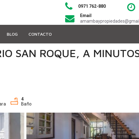
0971 762-880
Email
amambaypropiedades@gmai
BLOG
CONTACTO
RIO SAN ROQUE, A MINUTO
4
ara
Baño