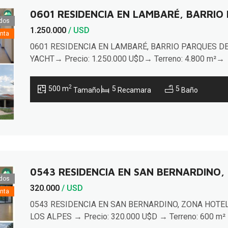
0601 RESIDENCIA EN LAMBARÉ, BARRIO
dos
1.250.000
/ USD
nta
0601 RESIDENCIA EN LAMBARÉ, BARRIO PARQUES D
YACHT→ Precio: 1.250.000 U$D→ Terreno: 4.800 m²→
Construidos: 500 m²Exclusiva residencia con salida
directa al campo de golf (hoyo 2), ubicada a minutos del
2
500 m
5
5
Tamaño
Recamara
Baño
Hotel Yacht y Golf Club, en un entorno de privacidad,
naturaleza y confort.▪︎ AMBIENTES:√ 2 Salas√ Baño
social√ Cocina equipada√ Comedor√ 4 dormitorios, 2 e
[…]
0543 RESIDENCIA EN SAN BERNARDINO,
dos
320.000
/ USD
nta
0543 RESIDENCIA EN SAN BERNARDINO, ZONA HOTE
LOS ALPES → Precio: 320.000 U$D → Terreno: 600 m²