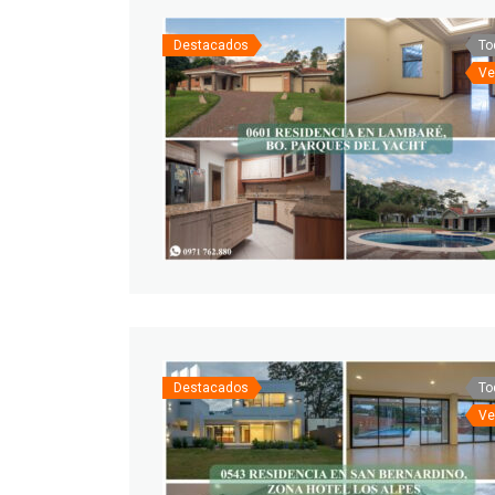
Destacados
To
Ve
Destacados
To
Ve