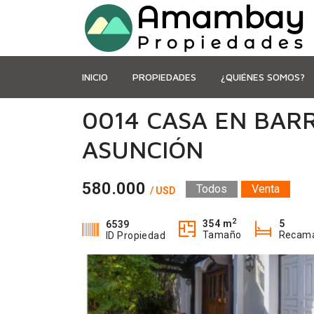
INICIO
PROPIEDADES
¿QUIÉNES SOMOS?
0014 CASA EN BAR
ASUNCIÓN
580.000
Todos
Venta
/ USD
2
354 m
5
6539
Tamaño
Recam
ID Propiedad