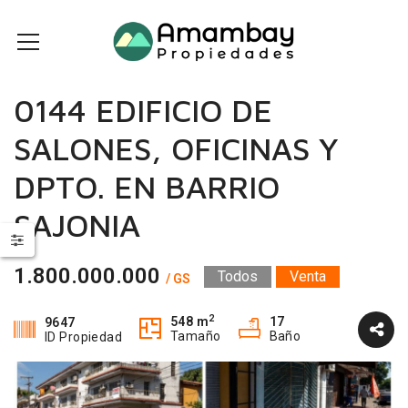
0144 EDIFICIO DE
SALONES, OFICINAS Y
DPTO. EN BARRIO
SAJONIA
1.800.000.000
Todos
Venta
/ GS
2
548 m
17
9647
Tamaño
Baño
ID Propiedad