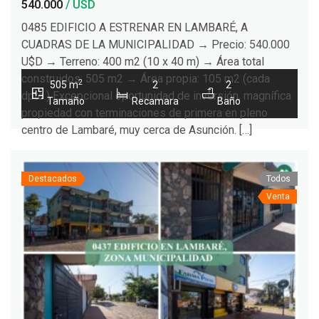
540.000
/ USD
0485 EDIFICIO A ESTRENAR EN LAMBARÉ, A
CUADRAS DE LA MUNICIPALIDAD → Precio: 540.000
U$D → Terreno: 400 m2 (10 x 40 m) → Área total
construidos: 505 m2 → Área propia: 105 m2 (cada
2
505 m
2
2
dpto.) Excepcional oportunidad de inversión, magnífica
Tamaño
Recamara
Baño
propiedad con terminaciones de primera en pleno
centro de Lambaré, muy cerca de Asunción. […]
Destacados
Todos
Venta