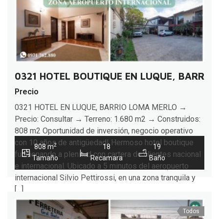
0321 HOTEL BOUTIQUE EN LUQUE, BARRIO
Precio
0321 HOTEL EN LUQUE, BARRIO LOMA MERLO →
Precio: Consultar → Terreno: 1.680 m2 → Construidos:
808 m2 Oportunidad de inversión, negocio operativo
con 10 años de antigüedad! Hermoso hotel boutique
2
808 m
18
19
funcionando a plenitud con cartera de clientes nacional
Tamaño
Recamara
Baño
e internacional. Ubicado a 5 minutos del aeropuerto
internacional Silvio Pettirossi, en una zona tranquila y
[…]
Todos