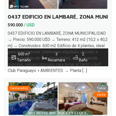
0437 EDIFICIO EN LAMBARÉ, ZONA MUNICI
590.000
/ USD
0437 EDIFICIO EN LAMBARÉ, ZONA MUNICIPALIDAD
→ Precio: 590.000 U$D → Terreno: 412 m2 (10,2 x 40,2
m) → Construidos: 600 m2 Edificio de 4 plantas, ideal
para inversionista, totalmente alquilado, ubicado a
2
600 m
3
2
pocas cuadras de la municipalidad, sobre avenida
Tamaño
Recamara
Baño
principal, camino obligado para llegar al Yacht y Golf
Club Paraguayo. ▪ AMBIENTES: → Planta […]
Destacados
Todos
Venta