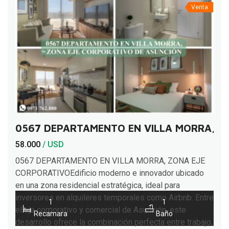
Venta
0567 DEPARTAMENTO EN VILLA MORRA, Z
58.000
/ USD
0567 DEPARTAMENTO EN VILLA MORRA, ZONA EJE
CORPORATIVOEdificio moderno e innovador ubicado
en una zona residencial estratégica, ideal para
inversores en alquileres temporales como Airbnb. Entre
1
1
el eje corporativo y comercial de Asunción, este
Recamara
Baño
desarrollo ofrece la combinación perfecta entre trabajo,