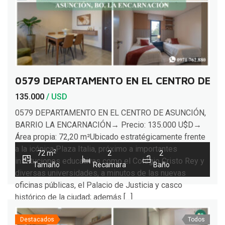
0579 DEPARTAMENTO EN EL CENTRO DE A
135.000
/ USD
0579 DEPARTAMENTO EN EL CENTRO DE ASUNCIÓN,
BARRIO LA ENCARNACIÓN→ Precio: 135.000 U$D→
Área propia: 72,20 m²Ubicado estratégicamente frente
a la icónica Plaza Italia, próximo a importantes
2
72 m
2
2
instituciones educativas como el Colegio Cristo Rey y
Tamaño
Recamara
Baño
diversas universidades, a minutos de las nuevas
oficinas públicas, el Palacio de Justicia y casco
histórico de la ciudad; además […]
Destacados
Todos