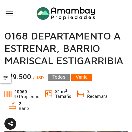
0168 DEPARTAMENTO A
ESTRENAR, BARRIO
MARISCAL ESTIGARRIBIA
179.500
Todos
Venta
/ USD
2
81 m
2
10969
Tamaño
Recamara
ID Propiedad
2
Baño