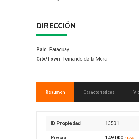
DIRECCIÓN
Pais
Paraguay
City/Town
Fernando de la Mora
Resumen
Características
Vi
ID Propiedad
13581
Precio
149.000
/ USD