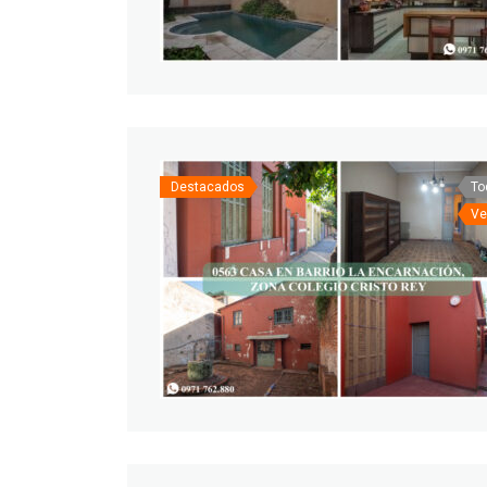
Destacados
To
Ve