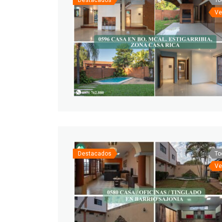
Ve
Destacados
To
Ve