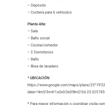
– Depósito
– Cochera para 6 vehículos
Planta Alta:
– Sala
– Baño social
– Cocina/comedor
– 3 Dormitorios
– Baño
– Área de lavadero
* UBICACIÓN:
https://www.google.com/
maps/place/
25°19’3
data=!4m5!3m4!1s0x0:0x0!8m2
!3d-25.325745
* Para mayor información o coordinar visita co