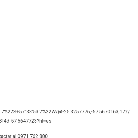
2.7%22S+57°33’53.2%2
2W/
@-25.3257776,-57.5670163,17
z/
3!4d-57.56477
23?hl=es
ntactar al 0971 762 880