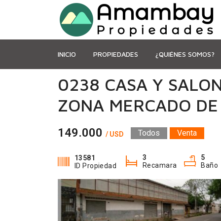
INICIO
PROPIEDADES
¿QUIÉNES SOMOS?
0238 CASA Y SALO
ZONA MERCADO DE
149.000
Todos
Venta
/ USD
3
5
13581
Recamara
Baño
ID Propiedad