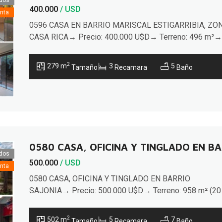
400.000
/ USD
nta
0596 CASA EN BARRIO MARISCAL ESTIGARRIBIA, ZO
CASA RICA→ Precio: 400.000 U$D→ Terreno: 496 m²→
Construidos: 279 m²Ubicado a 400 metros de la avda.
República Argentina y a 2 cuadras de Casa
2
279 m
3
5
Tamaño
Recamara
Baño
Rica.▪︎ AMBIENTES:→ Planta Baja:√ Hall de acceso√
Sala/comedor con chimenea√ Cocina amoblada (extract
anafe y horno empotrado)√ Baño social√ 1 Dormitorio e
suite√ Área […]
0580 CASA, OFICINA Y TINGLADO EN BA
dos
500.000
/ USD
nta
0580 CASA, OFICINA Y TINGLADO EN BARRIO
SAJONIA→ Precio: 500.000 U$D→ Terreno: 958 m² (20
47,9 m)→ Construidos: 502 m²Ubicada en esquina sobr
una avenida de alto tránsito a minutos de la Costanera 
2
502 m
5
7
Tamaño
Recamara
Baño