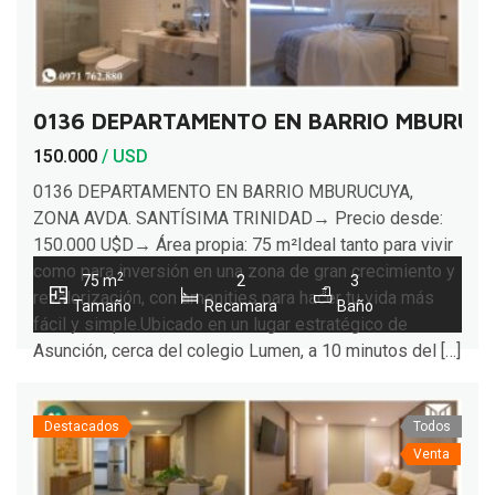
0136 DEPARTAMENTO EN BARRIO MBURUCU
150.000
/ USD
0136 DEPARTAMENTO EN BARRIO MBURUCUYA,
ZONA AVDA. SANTÍSIMA TRINIDAD→ Precio desde:
150.000 U$D→ Área propia: 75 m²Ideal tanto para vivir
como para inversión en una zona de gran crecimiento y
2
75 m
2
3
revalorización, con amenities para hacer tu vida más
Tamaño
Recamara
Baño
fácil y simple.Ubicado en un lugar estratégico de
Asunción, cerca del colegio Lumen, a 10 minutos del […]
Destacados
Todos
Venta