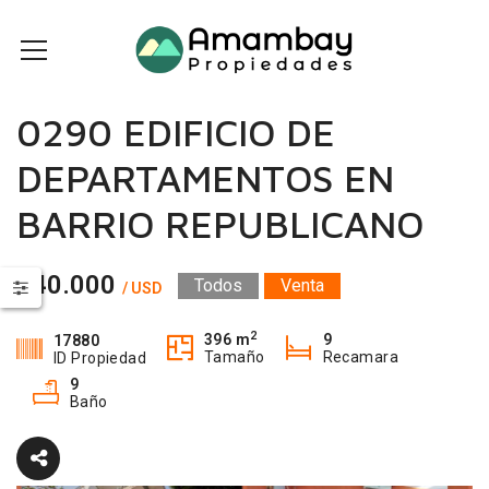
0290 EDIFICIO DE
DEPARTAMENTOS EN
BARRIO REPUBLICANO
340.000
Todos
Venta
/ USD
2
396 m
9
17880
Tamaño
Recamara
ID Propiedad
9
Baño