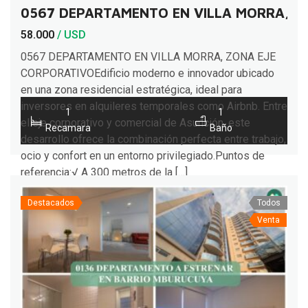
0567 DEPARTAMENTO EN VILLA MORRA, Z
58.000
/ USD
0567 DEPARTAMENTO EN VILLA MORRA, ZONA EJE
CORPORATIVOEdificio moderno e innovador ubicado
en una zona residencial estratégica, ideal para
inversores en alquileres temporales como Airbnb. Entre
1
1
el eje corporativo y comercial de Asunción, este
Recamara
Baño
desarrollo ofrece la combinación perfecta entre trabajo,
ocio y confort en un entorno privilegiado.Puntos de
referencia:√ A 300 metros de la […]
Destacados
Todos
Venta