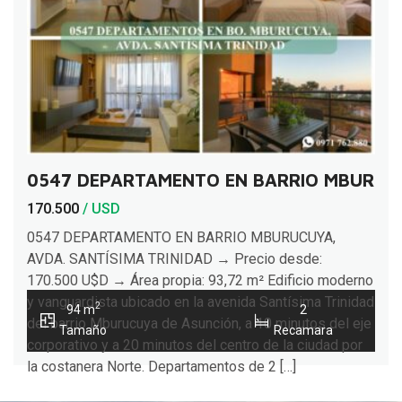
0547 DEPARTAMENTO EN BARRIO MBURUCU
170.500
/ USD
0547 DEPARTAMENTO EN BARRIO MBURUCUYA,
AVDA. SANTÍSIMA TRINIDAD → Precio desde:
170.500 U$D → Área propia: 93,72 m² Edificio moderno
y vanguardista ubicado en la avenida Santísima Trinidad
2
94 m
2
del barrio Mburucuya de Asunción, a 10 minutos del eje
Tamaño
Recamara
corporativo y a 20 minutos del centro de la ciudad por
la costanera Norte. Departamentos de 2 […]