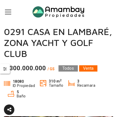
0291 CASA EN LAMBARÉ,
ZONA YACHT Y GOLF
CLUB
1.300.000.000
Todos
Venta
/ GS
2
310 m
3
18080
Tamaño
Recamara
ID Propiedad
5
Baño