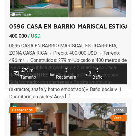
0596 CASA EN BARRIO MARISCAL ESTIGARR
400.000
/ USD
0596 CASA EN BARRIO MARISCAL ESTIGARRIBIA,
ZONA CASA RICA→ Precio: 400.000 U$D→ Terreno:
496 m²→ Construidos: 279 m²Ubicado a 400 metros de
la avda. República Argentina y a 2 cuadras de Casa
2
279 m
3
5
Rica.▪︎ AMBIENTES:→ Planta Baja:√ Hall de acceso√
Tamaño
Recamara
Baño
Sala/comedor con chimenea√ Cocina amoblada
(extractor, anafe y horno empotrado)√ Baño social√ 1
Dormitorio en suite√ Área […]
Destacados
Todos
Venta