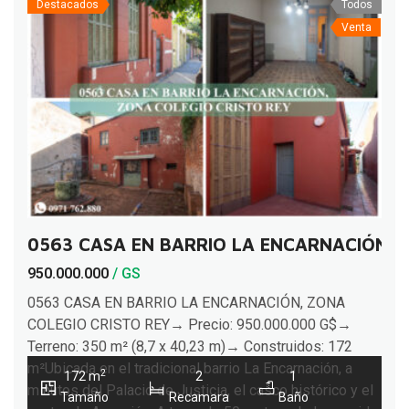
Destacados
Todos
Venta
0563 CASA EN BARRIO LA ENCARNACIÓN, 
950.000.000
/ GS
0563 CASA EN BARRIO LA ENCARNACIÓN, ZONA
COLEGIO CRISTO REY→ Precio: 950.000.000 G$→
Terreno: 350 m² (8,7 x 40,23 m)→ Construidos: 172
m²Ubicada en el tradicional barrio La Encarnación, a
2
172 m
2
1
minutos del Palacio de Justicia, el casco histórico y el
Tamaño
Recamara
Baño