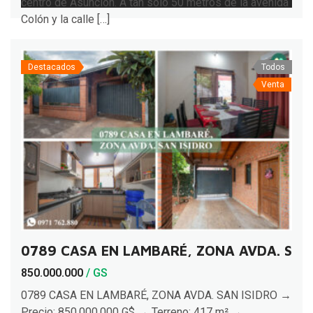
centro de Asunción. A tan solo 50 metros de la avenida
Colón y la calle […]
Destacados
Todos
Venta
0789 CASA EN LAMBARÉ, ZONA AVDA. SAN 
850.000.000
/ GS
0789 CASA EN LAMBARÉ, ZONA AVDA. SAN ISIDRO →
Precio: 850.000.000 G$ → Terreno: 417 m² →