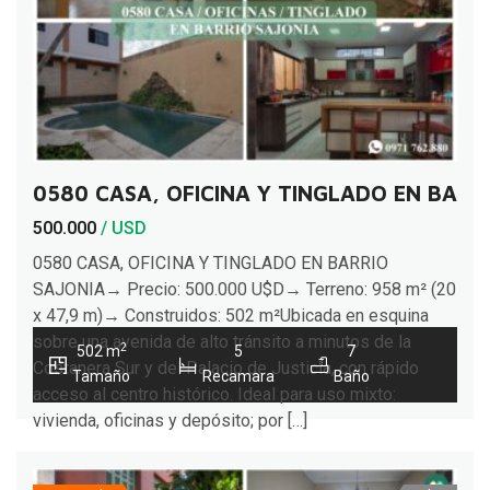
0580 CASA, OFICINA Y TINGLADO EN BARR
500.000
/ USD
0580 CASA, OFICINA Y TINGLADO EN BARRIO
SAJONIA→ Precio: 500.000 U$D→ Terreno: 958 m² (20
x 47,9 m)→ Construidos: 502 m²Ubicada en esquina
sobre una avenida de alto tránsito a minutos de la
2
502 m
5
7
Costanera Sur y del Palacio de Justicia, con rápido
Tamaño
Recamara
Baño
acceso al centro histórico. Ideal para uso mixto:
vivienda, oficinas y depósito; por […]