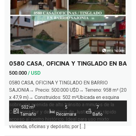
0580 CASA, OFICINA Y TINGLADO EN BARR
500.000
/ USD
0580 CASA, OFICINA Y TINGLADO EN BARRIO
SAJONIA→ Precio: 500.000 U$D→ Terreno: 958 m² (20
x 47,9 m)→ Construidos: 502 m²Ubicada en esquina
sobre una avenida de alto tránsito a minutos de la
2
502 m
5
7
Costanera Sur y del Palacio de Justicia, con rápido
Tamaño
Recamara
Baño
acceso al centro histórico. Ideal para uso mixto:
vivienda, oficinas y depósito; por […]