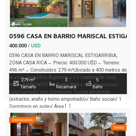
0596 CASA EN BARRIO MARISCAL ESTIGARR
400.000
/ USD
0596 CASA EN BARRIO MARISCAL ESTIGARRIBIA,
ZONA CASA RICA→ Precio: 400.000 U$D→ Terreno:
496 m²→ Construidos: 279 m²Ubicado a 400 metros de
la avda. República Argentina y a 2 cuadras de Casa
2
279 m
3
5
Rica.▪︎ AMBIENTES:→ Planta Baja:√ Hall de acceso√
Tamaño
Recamara
Baño
Sala/comedor con chimenea√ Cocina amoblada
(extractor, anafe y horno empotrado)√ Baño social√ 1
Dormitorio en suite√ Área […]
Destacados
Todos
Venta