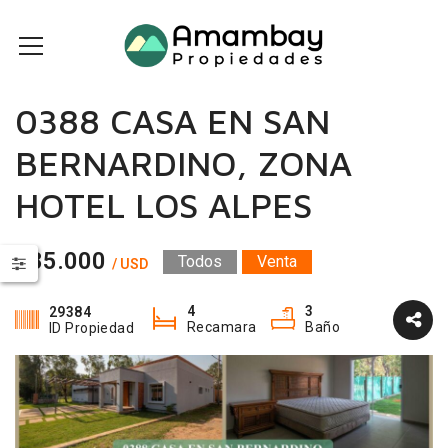
0388 CASA EN SAN
BERNARDINO, ZONA
HOTEL LOS ALPES
185.000
Todos
Venta
/ USD
4
3
29384
Recamara
Baño
ID Propiedad