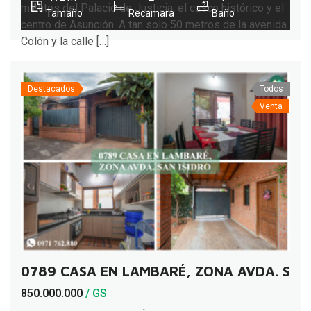
minutos del Palacio de Justicia, el casco histórico y el
Tamaño
Recamara
Baño
centro de Asunción. A tan solo 50 metros de la avenida
Colón y la calle […]
Destacados
Todos
Venta
0789 CASA EN LAMBARÉ, ZONA AVDA. SAN 
850.000.000
/ GS