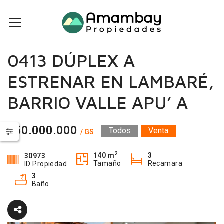
0413 DÚPLEX A
ESTRENAR EN LAMBARÉ,
BARRIO VALLE APU’ A
650.000.000
Todos
Venta
/ GS
2
140 m
3
30973
Tamaño
Recamara
ID Propiedad
3
Baño