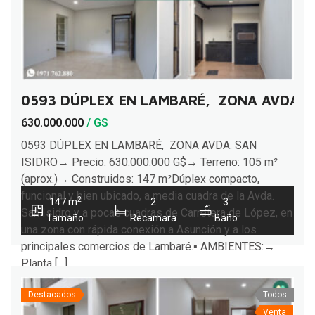
0593 DÚPLEX EN LAMBARÉ, ZONA AVDA. S
630.000.000
/ GS
0593 DÚPLEX EN LAMBARÉ, ZONA AVDA. SAN
ISIDRO→ Precio: 630.000.000 G$→ Terreno: 105 m²
(aprox.)→ Construidos: 147 m²Dúplex compacto,
funcional y bien ubicado, a media cuadra de la Avda.
2
147 m
2
3
San Isidro y a pocas cuadras de Carretera de López, en
Tamaño
Recamara
Baño
una zona con rápida conexión a Asunción y a los
principales comercios de Lambaré.▪︎ AMBIENTES:→
Planta […]
Destacados
Todos
Venta