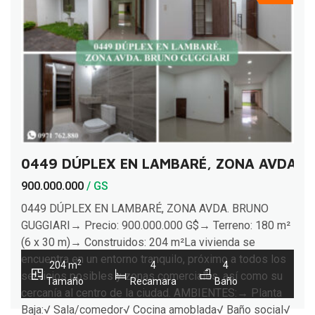
0449 DÚPLEX EN LAMBARÉ, ZONA AVDA. 
900.000.000
/ GS
0449 DÚPLEX EN LAMBARÉ, ZONA AVDA. BRUNO
GUGGIARI→ Precio: 900.000.000 G$→ Terreno: 180 m²
(6 x 30 m)→ Construidos: 204 m²La vivienda se
encuentra en un entorno tranquilo, próximo a todos los
2
204 m
4
4
servicios posibles y zonas comerciales, así como su
Tamaño
Recamara
Baño
cercanía al centro de la ciudad. AMBIENTES:→ Planta
Baja:√ Sala/comedor√ Cocina amoblada√ Baño social√