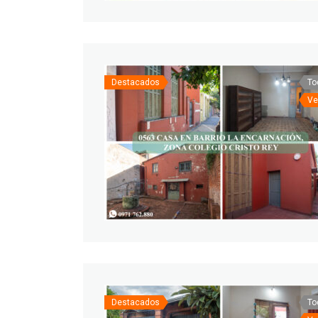
Destacados
To
Ve
Destacados
To