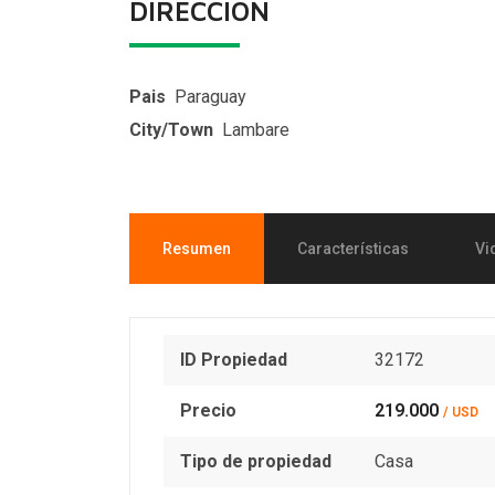
DIRECCIÓN
Pais
Paraguay
City/Town
Lambare
Resumen
Características
Vi
ID Propiedad
32172
Precio
219.000
/ USD
Tipo de propiedad
Casa