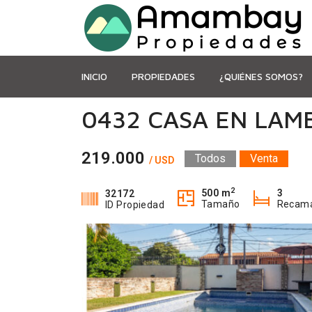
INICIO
PROPIEDADES
¿QUIÉNES SOMOS?
0432 CASA EN LAM
219.000
Todos
Venta
/ USD
2
500 m
3
32172
Tamaño
Recam
ID Propiedad