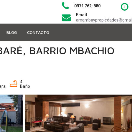
0971 762-880
Email
amambaypropiedades@gmai
BLOG
CONTACTO
BARÉ, BARRIO MBACHIO
4
ara
Baño