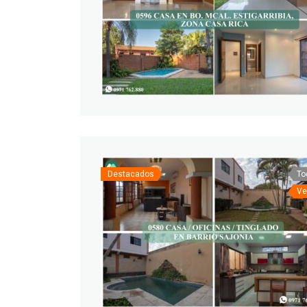
Destacados
To
Ve