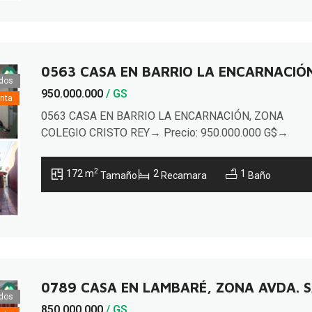
depósito; por […]
0563 CASA EN BARRIO LA ENCARNACIÓN
dos
950.000.000
/ GS
nta
0563 CASA EN BARRIO LA ENCARNACIÓN, ZONA
COLEGIO CRISTO REY→ Precio: 950.000.000 G$→
Terreno: 350 m² (8,7 x 40,23 m)→ Construidos: 172
m²Ubicada en el tradicional barrio La Encarnación, a
2
172 m
2
1
Tamaño
Recamara
Baño
minutos del Palacio de Justicia, el casco histórico y el
centro de Asunción. A tan solo 50 metros de la avenida
Colón y la calle […]
0789 CASA EN LAMBARÉ, ZONA AVDA. S
dos
850.000.000
/ GS