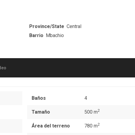
Province/State
Central
Barrio
Mbachio
deo
Baños
4
2
Tamaño
500 m
2
Área del terreno
780 m