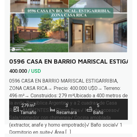
0596 CASA EN BARRIO MARISCAL ESTIGARR
400.000
/ USD
0596 CASA EN BARRIO MARISCAL ESTIGARRIBIA,
ZONA CASA RICA→ Precio: 400.000 U$D→ Terreno:
496 m²→ Construidos: 279 m²Ubicado a 400 metros de
la avda. República Argentina y a 2 cuadras de Casa
2
279 m
3
5
Rica.▪︎ AMBIENTES:→ Planta Baja:√ Hall de acceso√
Tamaño
Recamara
Baño
Sala/comedor con chimenea√ Cocina amoblada
(extractor, anafe y horno empotrado)√ Baño social√ 1
Dormitorio en suite√ Área […]