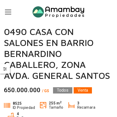
0490 CASA CON
SALONES EN BARRIO
BERNARDINO
CABALLERO, ZONA
AVDA. GENERAL SANTOS
650.000.000
Todos
Venta
/ GS
2
255 m
3
8525
Tamaño
Recamara
ID Propiedad
4