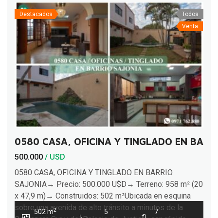
Destacados
Todos
Venta
0580 CASA, OFICINA Y TINGLADO EN BARR
500.000
/ USD
0580 CASA, OFICINA Y TINGLADO EN BARRIO
SAJONIA→ Precio: 500.000 U$D→ Terreno: 958 m² (20
x 47,9 m)→ Construidos: 502 m²Ubicada en esquina
sobre una avenida de alto tránsito a minutos de la
2
502 m
5
7