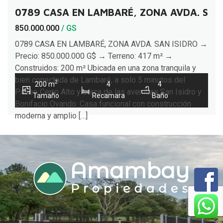
0789 CASA EN LAMBARÉ, ZONA AVDA. SAN 
850.000.000
/ GS
0789 CASA EN LAMBARÉ, ZONA AVDA. SAN ISIDRO →
Precio: 850.000.000 G$ → Terreno: 417 m² →
Construidos: 200 m² Ubicada en una zona tranquila y
bien conectada de Lambaré, a solo 5 minutos del
2
200 m
4
4
Paseo Cerro Alto y cerca de las avenidas San Isidro y
Tamaño
Recamara
Baño
Bonifacio Ovando. Casa funcional con construcción
moderna y amplio […]