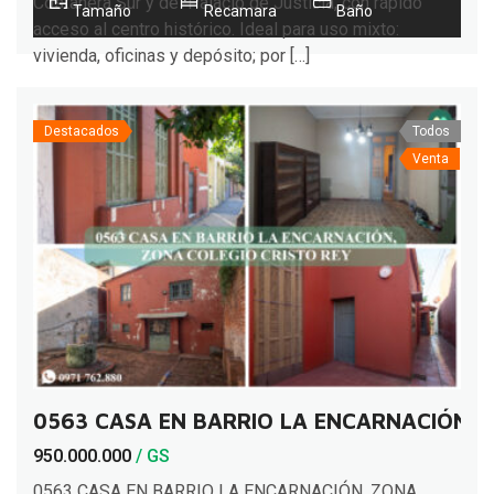
Costanera Sur y del Palacio de Justicia, con rápido
Tamaño
Recamara
Baño
acceso al centro histórico. Ideal para uso mixto:
vivienda, oficinas y depósito; por […]
Destacados
Todos
Venta
0563 CASA EN BARRIO LA ENCARNACIÓN, 
950.000.000
/ GS
0563 CASA EN BARRIO LA ENCARNACIÓN, ZONA