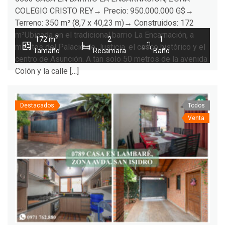
COLEGIO CRISTO REY→ Precio: 950.000.000 G$→
Terreno: 350 m² (8,7 x 40,23 m)→ Construidos: 172
m²Ubicada en el tradicional barrio La Encarnación, a
2
172 m
2
1
minutos del Palacio de Justicia, el casco histórico y el
Tamaño
Recamara
Baño
centro de Asunción. A tan solo 50 metros de la avenida
Colón y la calle […]
Destacados
Todos
Venta