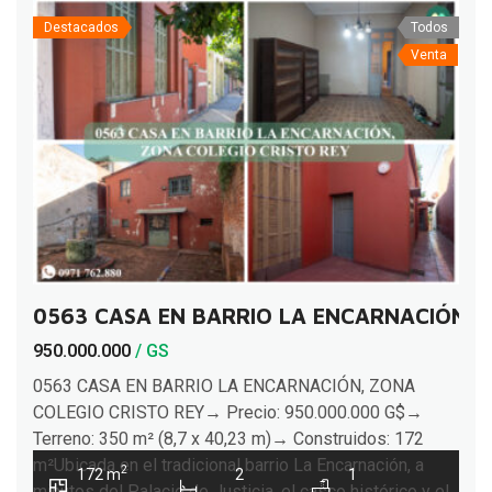
Destacados
Todos
Venta
0563 CASA EN BARRIO LA ENCARNACIÓN, 
950.000.000
/ GS
0563 CASA EN BARRIO LA ENCARNACIÓN, ZONA
COLEGIO CRISTO REY→ Precio: 950.000.000 G$→
Terreno: 350 m² (8,7 x 40,23 m)→ Construidos: 172
m²Ubicada en el tradicional barrio La Encarnación, a
2
172 m
2
1
minutos del Palacio de Justicia, el casco histórico y el