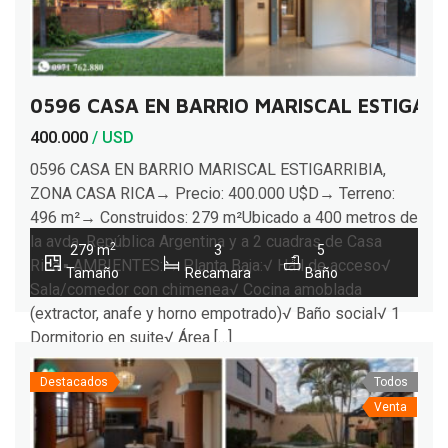
0596 CASA EN BARRIO MARISCAL ESTIGARR
400.000
/ USD
0596 CASA EN BARRIO MARISCAL ESTIGARRIBIA,
ZONA CASA RICA→ Precio: 400.000 U$D→ Terreno:
496 m²→ Construidos: 279 m²Ubicado a 400 metros de
la avda. República Argentina y a 2 cuadras de Casa
2
279 m
3
5
Rica.▪︎ AMBIENTES:→ Planta Baja:√ Hall de acceso√
Tamaño
Recamara
Baño
Sala/comedor con chimenea√ Cocina amoblada
(extractor, anafe y horno empotrado)√ Baño social√ 1
Dormitorio en suite√ Área […]
Destacados
Todos
Venta