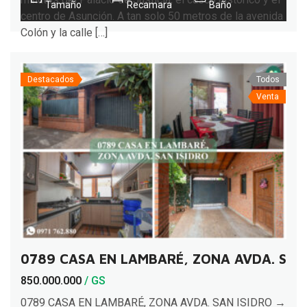
Tamaño
Recamara
Baño
centro de Asunción. A tan solo 50 metros de la avenida
Colón y la calle […]
Destacados
Todos
Venta
0789 CASA EN LAMBARÉ, ZONA AVDA. SAN 
850.000.000
/ GS
0789 CASA EN LAMBARÉ, ZONA AVDA. SAN ISIDRO →