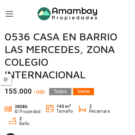
0536 CASA EN BARRIO
LAS MERCEDES, ZONA
COLEGIO
INTERNACIONAL
155.000
Todos
Venta
/ USD
2
140 m
2
38086
Tamaño
Recamara
ID Propiedad
2
Baño