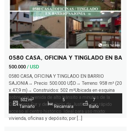
0580 CASA, OFICINA Y TINGLADO EN BARR
500.000
/ USD
0580 CASA, OFICINA Y TINGLADO EN BARRIO
SAJONIA→ Precio: 500.000 U$D→ Terreno: 958 m² (20
x 47,9 m)→ Construidos: 502 m²Ubicada en esquina
sobre una avenida de alto tránsito a minutos de la
2
502 m
5
7
Costanera Sur y del Palacio de Justicia, con rápido
Tamaño
Recamara
Baño
acceso al centro histórico. Ideal para uso mixto:
vivienda, oficinas y depósito; por […]