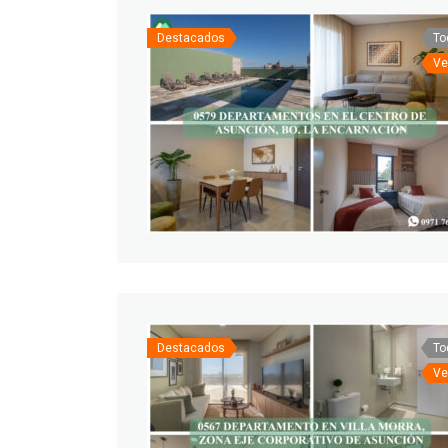
Destacados
To
Ve
Destacados
To
Ve