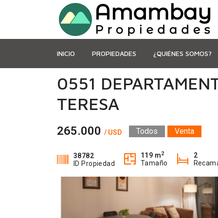
INICIO
PROPIEDADES
¿QUIÉNES SOMOS?
0551 DEPARTAMENTO
TERESA
265.000
Todos
Venta
/ USD
2
119 m
2
38782
Tamaño
Recam
ID Propiedad