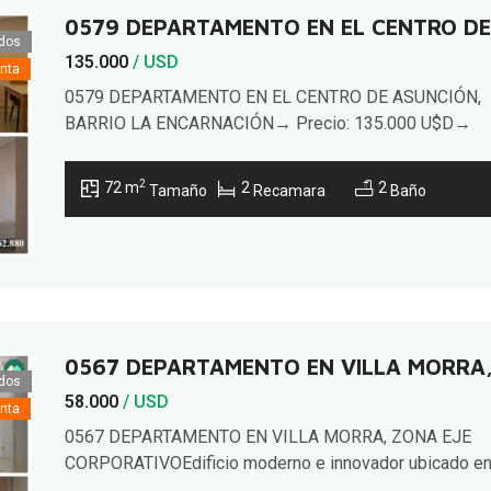
0579 DEPARTAMENTO EN EL CENTRO DE
dos
135.000
/ USD
nta
0579 DEPARTAMENTO EN EL CENTRO DE ASUNCIÓN,
BARRIO LA ENCARNACIÓN→ Precio: 135.000 U$D→
Área propia: 72,20 m²Ubicado estratégicamente frente 
la icónica Plaza Italia, próximo a importantes institucio
2
72 m
2
2
Tamaño
Recamara
Baño
educativas como el Colegio Cristo Rey y diversas
universidades, a minutos de las nuevas oficinas pública
el Palacio de Justicia y casco histórico de la ciudad;
además […]
0567 DEPARTAMENTO EN VILLA MORRA,
dos
58.000
/ USD
nta
0567 DEPARTAMENTO EN VILLA MORRA, ZONA EJE
CORPORATIVOEdificio moderno e innovador ubicado e
una zona residencial estratégica, ideal para inversores 