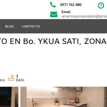
0971 762-880
Email
amambaypropiedades@gmai
BLOG
CONTACTO
 EN Bo. YKUA SATI, ZONA
3
ara
Baño