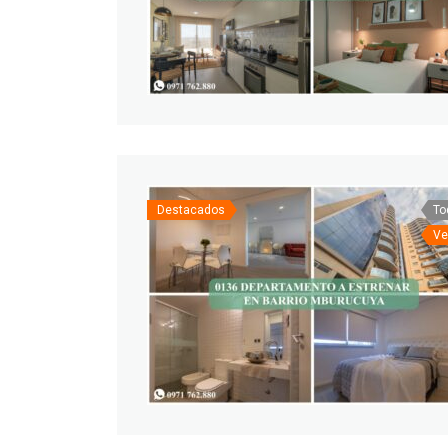
Destacados
To
Ve