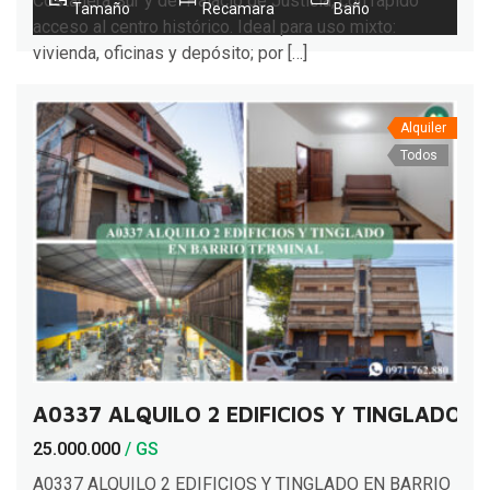
Costanera Sur y del Palacio de Justicia, con rápido
Tamaño
Recamara
Baño
acceso al centro histórico. Ideal para uso mixto:
vivienda, oficinas y depósito; por […]
Alquiler
Todos
A0337 ALQUILO 2 EDIFICIOS Y TINGLADO E
25.000.000
/ GS
A0337 ALQUILO 2 EDIFICIOS Y TINGLADO EN BARRIO