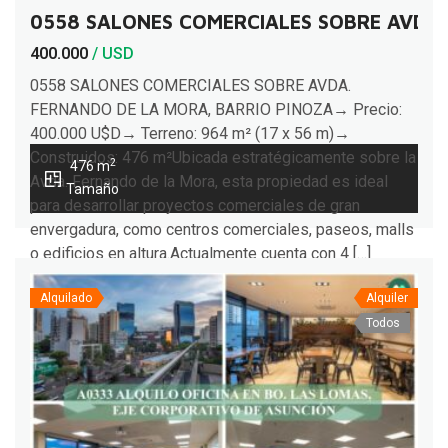
0558 SALONES COMERCIALES SOBRE AVDA.
400.000
/ USD
0558 SALONES COMERCIALES SOBRE AVDA.
FERNANDO DE LA MORA, BARRIO PINOZA→ Precio:
400.000 U$D→ Terreno: 964 m² (17 x 56 m)→
Construidos: 476 m²Ubicada estratégicamente sobre la
2
476 m
Avda. Fernando de la Mora, esta propiedad es ideal
Tamaño
para desarrollar proyectos comerciales de gran
envergadura, como centros comerciales, paseos, malls
o edificios en altura.Actualmente cuenta con 4 […]
Alquilado
Alquiler
Todos