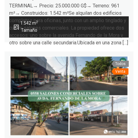
TERMINAL→ Precio: 25.000.000 G$→ Terreno: 961
m²→ Construidos: 1.542 m²Se alquilan dos edificios
completos para oficinas, junto con un amplio tinglado y
2
1.542 m
cuatro salones comerciales. La propiedad ofrece dos
Tamaño
accesos: uno sobre la avenida Fernando de la Mora y
otro sobre una calle secundaria.Ubicada en una zona […]
Todos
Venta