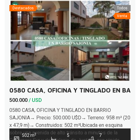
Destacados
Todos
Venta
0580 CASA, OFICINA Y TINGLADO EN BARR
500.000
/ USD
0580 CASA, OFICINA Y TINGLADO EN BARRIO
SAJONIA→ Precio: 500.000 U$D→ Terreno: 958 m² (20
x 47,9 m)→ Construidos: 502 m²Ubicada en esquina
sobre una avenida de alto tránsito a minutos de la
2
502 m
5
7