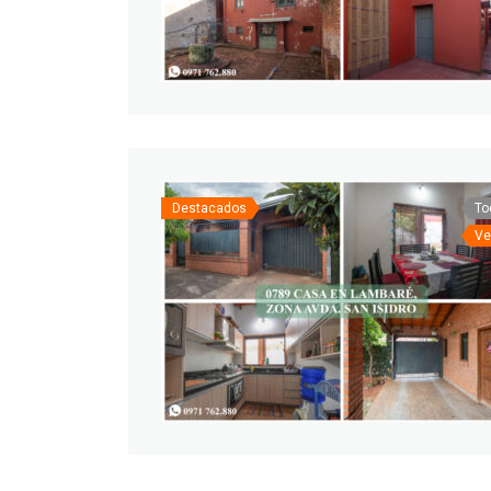
Destacados
To
Ve