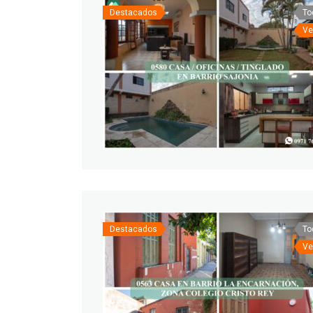
Destacados
To
Ve
Destacados
To
Ve