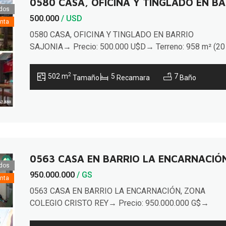
0580 CASA, OFICINA Y TINGLADO EN BA
dos
500.000
/ USD
nta
0580 CASA, OFICINA Y TINGLADO EN BARRIO
SAJONIA→ Precio: 500.000 U$D→ Terreno: 958 m² (20
47,9 m)→ Construidos: 502 m²Ubicada en esquina sobr
una avenida de alto tránsito a minutos de la Costanera 
2
502 m
5
7
Tamaño
Recamara
Baño
y del Palacio de Justicia, con rápido acceso al centro
histórico. Ideal para uso mixto: vivienda, oficinas y
depósito; por […]
0563 CASA EN BARRIO LA ENCARNACIÓN
dos
950.000.000
/ GS
nta
0563 CASA EN BARRIO LA ENCARNACIÓN, ZONA
COLEGIO CRISTO REY→ Precio: 950.000.000 G$→
Terreno: 350 m² (8,7 x 40,23 m)→ Construidos: 172