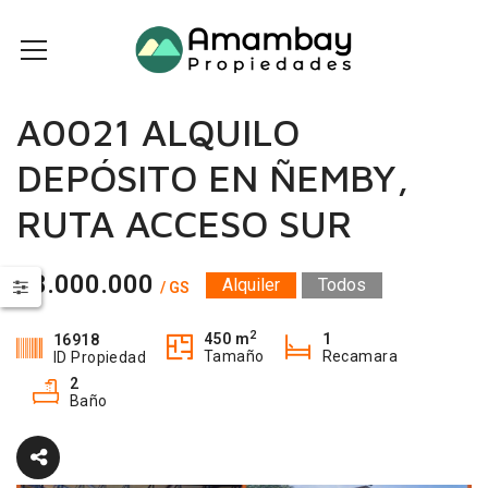
A0021 ALQUILO
DEPÓSITO EN ÑEMBY,
RUTA ACCESO SUR
18.000.000
Alquiler
Todos
/ GS
2
450 m
1
16918
Tamaño
Recamara
ID Propiedad
2
Baño