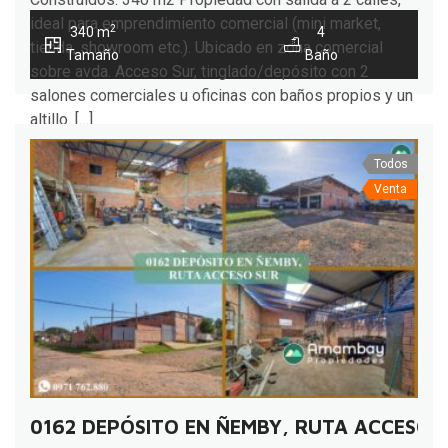
ideal para emprendimiento comercial (mini market,
2
340 m
4
tienda, showroom etc.). Ubicado en zona comercial
Tamaño
Baño
sobre avda. Acceso Sur, tinglado/depósito con 2
salones comerciales u oficinas con baños propios y un
altillo. […]
Todos
Venta
0162 DEPÓSITO EN ÑEMBY, RUTA ACCESO 