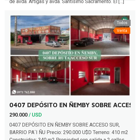
de avda. Artigas y avda. Santísimo Sacramento. El […]
Todos
Venta
0407 DEPÓSITO EN ÑEMBY SOBRE ACCESO S
290.000
/ USD
0407 DEPÓSITO EN ÑEMBY SOBRE ACCESO SUR,
BARRIO PA´I ÑU Precio: 290.000 U$D Terreno: 410 m2
Construidos: 340 m2 Propiedad con salida a 2 calles,