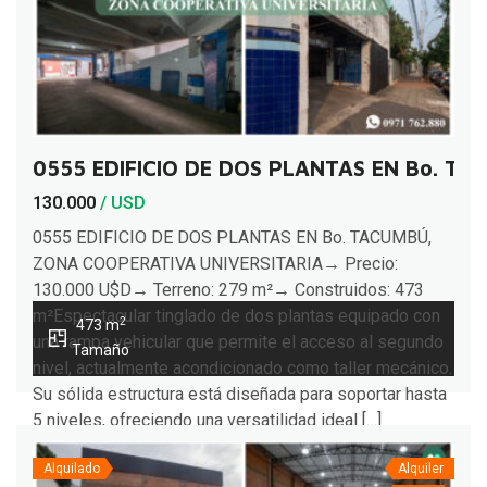
0555 EDIFICIO DE DOS PLANTAS EN Bo. T
130.000
/ USD
0555 EDIFICIO DE DOS PLANTAS EN Bo. TACUMBÚ,
ZONA COOPERATIVA UNIVERSITARIA→ Precio:
130.000 U$D→ Terreno: 279 m²→ Construidos: 473
m²Espectacular tinglado de dos plantas equipado con
2
473 m
una rampa vehicular que permite el acceso al segundo
Tamaño
nivel, actualmente acondicionado como taller mecánico.
Su sólida estructura está diseñada para soportar hasta
5 niveles, ofreciendo una versatilidad ideal […]
Alquilado
Alquiler