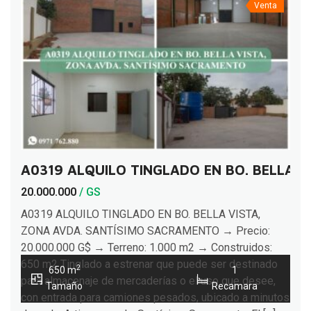
Venta
A0319 ALQUILO TINGLADO EN BO. BELLA 
20.000.000
/ GS
A0319 ALQUILO TINGLADO EN BO. BELLA VISTA,
ZONA AVDA. SANTÍSIMO SACRAMENTO → Precio:
20.000.000 G$ → Terreno: 1.000 m2 → Construidos:
650 m2 Tinglado a estrenar que puede ser destinado
2
650 m
1
para almacenaje de mercaderías o el uso que desee,
Tamaño
Recamara
con entrada para camiones pesados, ubicado a minutos