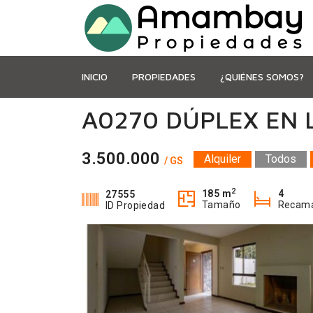
INICIO
PROPIEDADES
¿QUIÉNES SOMOS?
A0270 DÚPLEX EN 
3.500.000
Alquiler
Todos
/ GS
2
185 m
4
27555
Tamaño
Recam
ID Propiedad