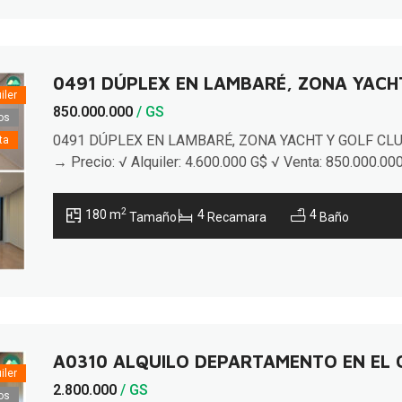
con […]
0491 DÚPLEX EN LAMBARÉ, ZONA YACH
iler
850.000.000
/ GS
os
0491 DÚPLEX EN LAMBARÉ, ZONA YACHT Y GOLF CL
ta
→ Precio: √ Alquiler: 4.600.000 G$ √ Venta: 850.000.00
G$ → Terreno: 180 m2 (12 x 15 m) → Construidos: 180
m2 Vivienda confortable y funcional distribuida en dos
2
180 m
4
4
Tamaño
Recamara
Baño
plantas, ubicada a minutos del Yacht y Golf Club y avda.
Perón. ▪ AMBIENTES: → Planta Baja: […]
A0310 ALQUILO DEPARTAMENTO EN EL 
iler
2.800.000
/ GS
os