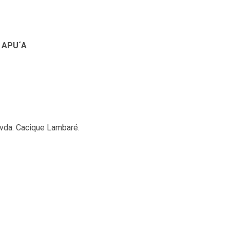
 APU´A
avda. Cacique Lambaré.