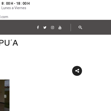
8 : 00 H - 18 : 00 H
Lunes a Viernes
l.com
PU´A