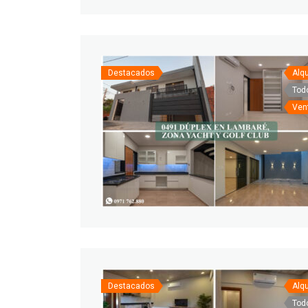
Destacados
Alqu
Tod
Ven
Destacados
Alqu
Tod