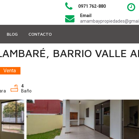
0971 762-880
Email
amambaypropiedades@gmai
BLOG
CONTACTO
LAMBARÉ, BARRIO VALLE A
Venta
4
ara
Baño