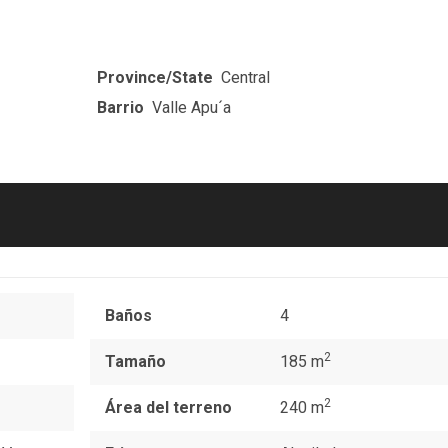
Province/State
Central
Barrio
Valle Apu´a
Baños
4
2
Tamaño
185 m
2
Área del terreno
240 m