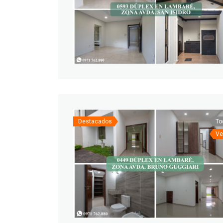
Destacados
To
Ve