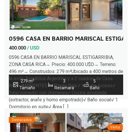
0596 CASA EN BARRIO MARISCAL ESTIGARR
400.000
/ USD
0596 CASA EN BARRIO MARISCAL ESTIGARRIBIA,
ZONA CASA RICA→ Precio: 400.000 U$D→ Terreno:
496 m²→ Construidos: 279 m²Ubicado a 400 metros de
la avda. República Argentina y a 2 cuadras de Casa
2
279 m
3
5
Rica.▪︎ AMBIENTES:→ Planta Baja:√ Hall de acceso√
Tamaño
Recamara
Baño
Sala/comedor con chimenea√ Cocina amoblada
(extractor, anafe y horno empotrado)√ Baño social√ 1
Dormitorio en suite√ Área […]
Destacados
Todos
Venta