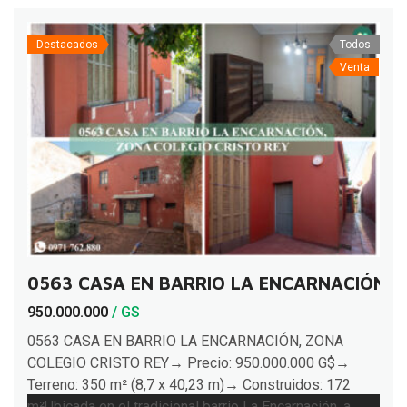
Destacados
Todos
Venta
0563 CASA EN BARRIO LA ENCARNACIÓN, 
950.000.000
/ GS
0563 CASA EN BARRIO LA ENCARNACIÓN, ZONA
COLEGIO CRISTO REY→ Precio: 950.000.000 G$→
Terreno: 350 m² (8,7 x 40,23 m)→ Construidos: 172
m²Ubicada en el tradicional barrio La Encarnación, a