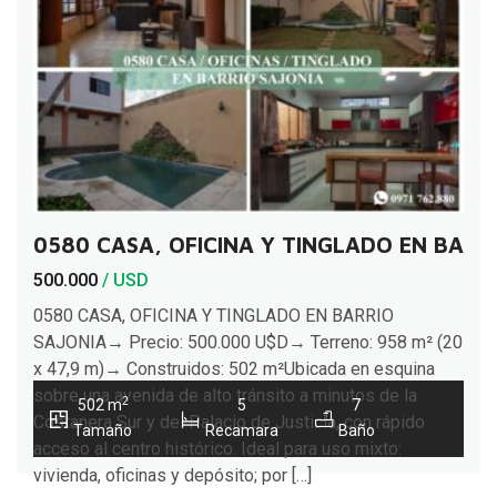
0580 CASA, OFICINA Y TINGLADO EN BARR
500.000
/ USD
0580 CASA, OFICINA Y TINGLADO EN BARRIO
SAJONIA→ Precio: 500.000 U$D→ Terreno: 958 m² (20
x 47,9 m)→ Construidos: 502 m²Ubicada en esquina
sobre una avenida de alto tránsito a minutos de la
2
502 m
5
7
Costanera Sur y del Palacio de Justicia, con rápido
Tamaño
Recamara
Baño
acceso al centro histórico. Ideal para uso mixto:
vivienda, oficinas y depósito; por […]