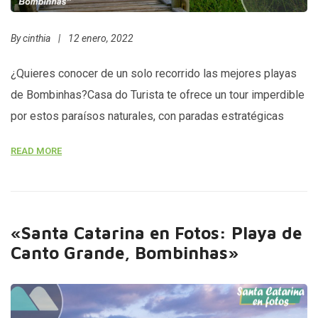
By
cinthia
|
12 enero, 2022
¿Quieres conocer de un solo recorrido las mejores playas
de Bombinhas?Casa do Turista te ofrece un tour imperdible
por estos paraísos naturales, con paradas estratégicas
para que captures las mejores fotos y disfrutes del
READ MORE
paisaje.Viajarás en un transporte especialmente adaptado
para el recorrido, desde donde podrás admirar la belleza de
los morros y el mar.En […]
«Santa Catarina en Fotos: Playa de
Canto Grande, Bombinhas»