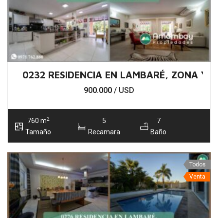
0232 RESIDENCIA EN LAMBARÉ, ZONA YA
900.000
/ USD
2
760 m
5
7
Tamaño
Recamara
Baño
Todos
Venta