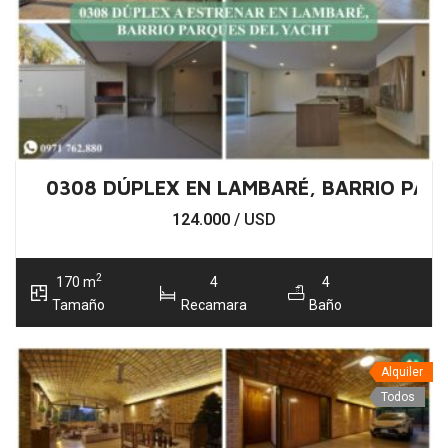
0308 DÚPLEX EN LAMBARÉ, BARRIO PAR
124.000
/ USD
2
170 m
4
4
Tamaño
Recamara
Baño
Alquiler
Todos