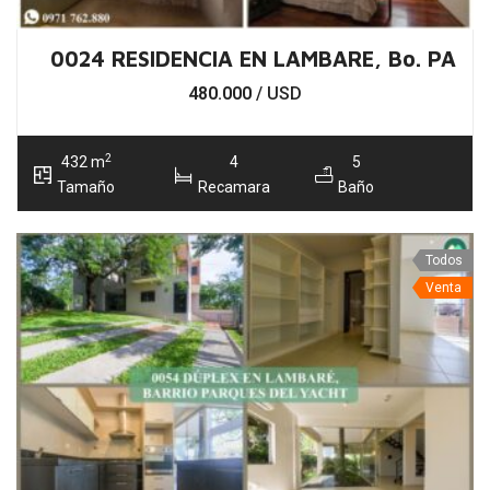
0024 RESIDENCIA EN LAMBARE, Bo. PARQ
480.000
/ USD
2
432 m
4
5
Tamaño
Recamara
Baño
Todos
Venta