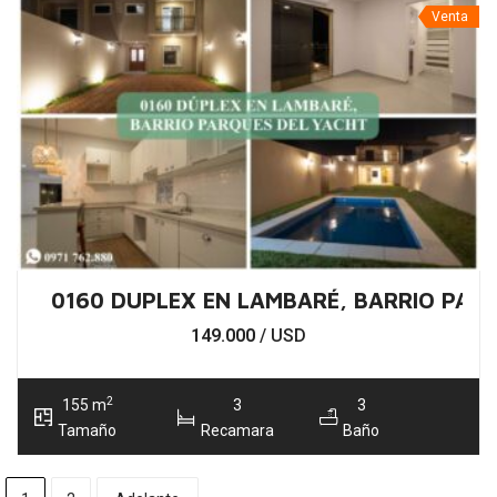
Venta
0160 DUPLEX EN LAMBARÉ, BARRIO PAR
149.000
/ USD
2
155 m
3
3
Tamaño
Recamara
Baño