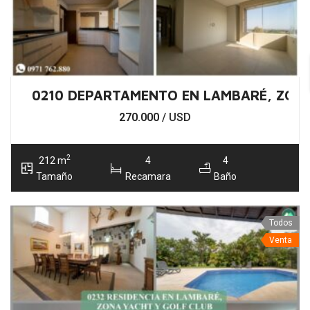
0210 DEPARTAMENTO EN LAMBARÉ, ZONA
270.000
/ USD
2
212 m
4
4
Tamaño
Recamara
Baño
Todos
Venta