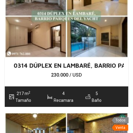
0314 DÚPLEX EN LAMBARÉ, BARRIO PAR
230.000
/ USD
2
217 m
4
5
Tamaño
Recamara
Baño
Todos
Venta