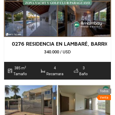
0276 RESIDENCIA EN LAMBARÉ, BARRIO 
340.000
/ USD
2
385 m
4
3
Tamaño
Recamara
Baño
Todos
Venta