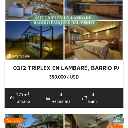
0312 TRIPLEX EN LAMBARÉ, BARRIO PAR
350.000
/ USD
2
170 m
4
4
Tamaño
Recamara
Baño
Vendido
Todos
Venta