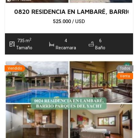
0820 RESIDENCIA EN LAMBARÉ, BARRIO 
525.000
/ USD
2
735 m
4
6
Tamaño
Recamara
Baño
Vendido
Todos
Venta