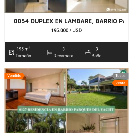
0054 DUPLEX EN LAMBARE, BARRIO PAR
195.000
/ USD
2
195 m
3
3
Tamaño
Recamara
Baño
Vendido
Todos
Venta