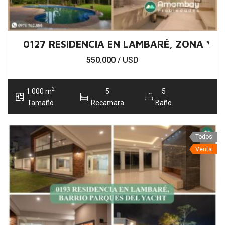
0127 RESIDENCIA EN LAMBARÉ, ZONA YA
550.000
/ USD
2
1.000 m
5
5
Tamaño
Recamara
Baño
Todos
Venta