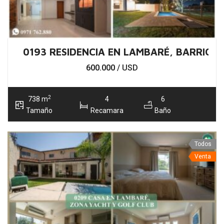
0193 RESIDENCIA EN LAMBARÉ, BARRIO 
600.000
/ USD
2
738 m
4
6
Tamaño
Recamara
Baño
Todos
Venta