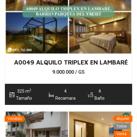
A0049 ALQUILO TRIPLEX EN LAMBARÉ, B
9.000.000
/ GS
2
325 m
4
4
Tamaño
Recamara
Baño
Vendido
Alquiler
Todos
Venta