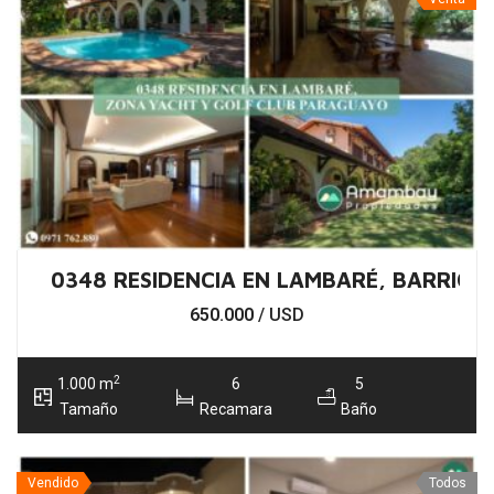
0348 RESIDENCIA EN LAMBARÉ, BARRIO 
650.000
/ USD
2
1.000 m
6
5
Tamaño
Recamara
Baño
Vendido
Todos