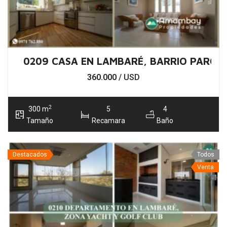
0209 CASA EN LAMBARÉ, BARRIO PARQU
360.000
/ USD
2
300 m
5
4
Tamaño
Recamara
Baño
Destacados
Todos
Venta