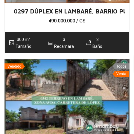
0297 DÚPLEX EN LAMBARÉ, BARRIO PUE
490.000.000
/ GS
2
300 m
3
3
Tamaño
Recamara
Baño
Vendido
Todos
Venta