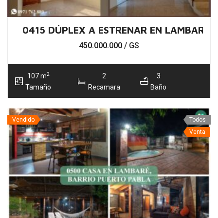
0415 DÚPLEX A ESTRENAR EN LAMBARÉ,
450.000.000
/ GS
2
107 m
2
3
Tamaño
Recamara
Baño
Vendido
Todos
Venta