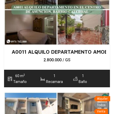
A0011 ALQUILO DEPARTAMENTO AMOBLA
2.800.000
/ GS
2
60 m
1
1
Tamaño
Recamara
Baño
Alquiler
Todos
Venta