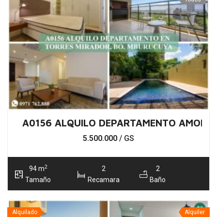
A0156 ALQUILO DEPARTAMENTO AMOBL
5.500.000
/ GS
2
94 m
2
2
Tamaño
Recamara
Baño
Alquilado
Alquiler