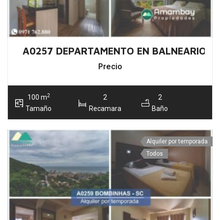
A0257 DEPARTAMENTO EN BALNEARIO CA
Precio
2
100 m
2
2
Tamaño
Recamara
Baño
Alquiler por temporada
Todos