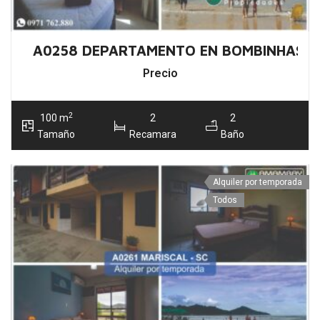
A0258 DEPARTAMENTO EN BOMBINHAS –
Precio
2
100 m
2
2
Tamaño
Recamara
Baño
Alquiler por temporada
Todos