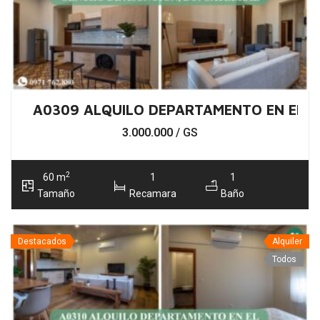
A0309 ALQUILO DEPARTAMENTO EN EL C
3.000.000
/ GS
2
60 m
1
1
Tamaño
Recamara
Baño
Destacados
Alquiler
Todos