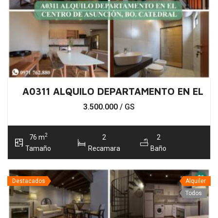
A0311 ALQUILO DEPARTAMENTO EN EL C
3.500.000
/ GS
2
76 m
2
2
Tamaño
Recamara
Baño
Destacados
Alquiler
Todos