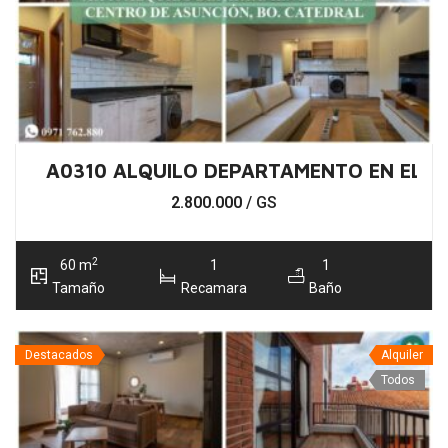
A0310 ALQUILO DEPARTAMENTO EN EL C
2.800.000
/ GS
2
60 m
1
1
Tamaño
Recamara
Baño
Destacados
Alquiler
Todos