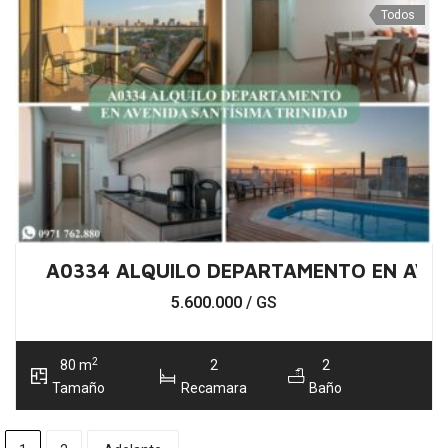
Todos
A0334 ALQUILO DEPARTAMENTO EN AVDA
5.600.000
/ GS
2
80 m
2
2
Tamaño
Recamara
Baño