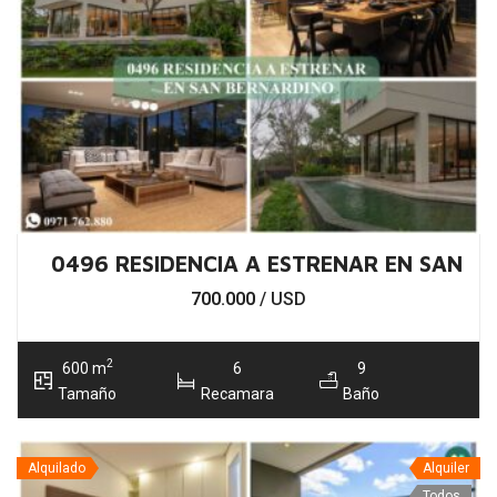
0496 RESIDENCIA A ESTRENAR EN SAN 
700.000
/ USD
2
600 m
6
9
Tamaño
Recamara
Baño
Alquilado
Alquiler
Todos