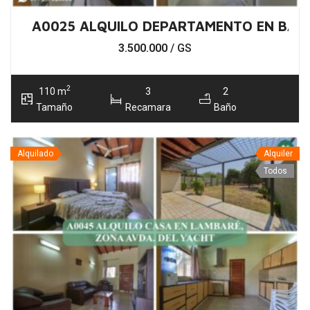
A0025 ALQUILO DEPARTAMENTO EN BARR
3.500.000
/ GS
2
110 m
3
2
Tamaño
Recamara
Baño
Alquilado
Alquiler
Todos