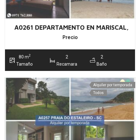
A0261 DEPARTAMENTO EN MARISCAL, BO
Precio
2
80 m
2
2
Tamaño
Recamara
Baño
Alquiler por temporada
Todos