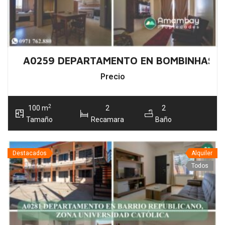
A0259 DEPARTAMENTO EN BOMBINHAS –
Precio
2
100 m
2
2
Tamaño
Recamara
Baño
Destacados
Alquiler
Todos