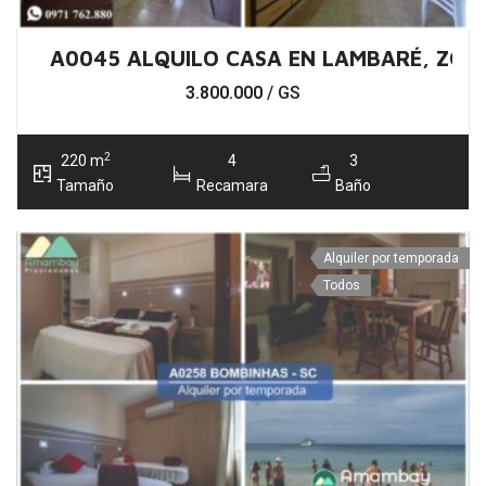
A0045 ALQUILO CASA EN LAMBARÉ, ZON
3.800.000
/ GS
2
220 m
4
3
Tamaño
Recamara
Baño
Alquiler por temporada
Todos