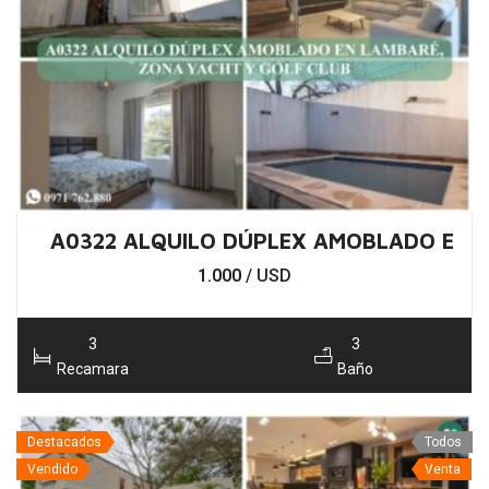
A0322 ALQUILO DÚPLEX AMOBLADO EN L
1.000
/ USD
3
3
Recamara
Baño
Destacados
Todos
Vendido
Venta