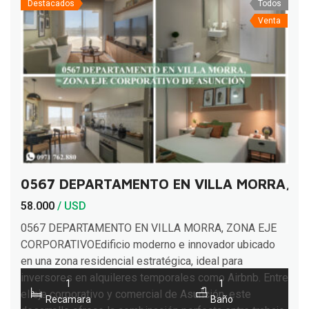
Destacados
Todos
Venta
0567 DEPARTAMENTO EN VILLA MORRA, Z
58.000
/ USD
0567 DEPARTAMENTO EN VILLA MORRA, ZONA EJE
CORPORATIVOEdificio moderno e innovador ubicado
en una zona residencial estratégica, ideal para
inversores en alquileres temporales como Airbnb. Entre
1
1
el eje corporativo y comercial de Asunción, este
Recamara
Baño