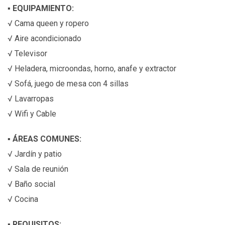
▪
EQUIPAMIENTO:
√ Cama queen y ropero
√ Aire acondicionado
√ Televisor
√ Heladera, microondas, horno, anafe y extractor
√ Sofá, juego de mesa con 4 sillas
√ Lavarropas
√ Wifi y Cable
▪
ÁREAS COMUNES:
√ Jardín y patio
√ Sala de reunión
√ Baño social
√ Cocina
▪
REQUISITOS: