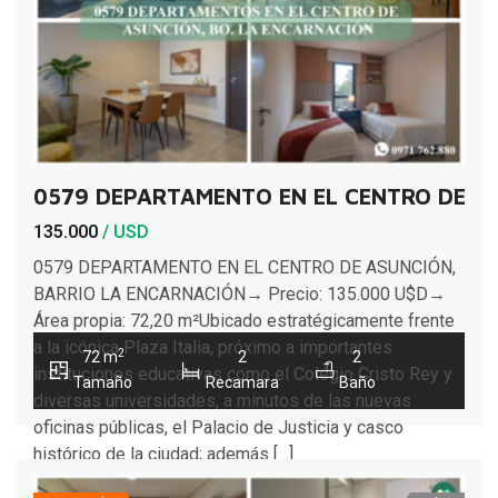
0579 DEPARTAMENTO EN EL CENTRO DE A
135.000
/ USD
0579 DEPARTAMENTO EN EL CENTRO DE ASUNCIÓN,
BARRIO LA ENCARNACIÓN→ Precio: 135.000 U$D→
Área propia: 72,20 m²Ubicado estratégicamente frente
a la icónica Plaza Italia, próximo a importantes
2
72 m
2
2
instituciones educativas como el Colegio Cristo Rey y
Tamaño
Recamara
Baño
diversas universidades, a minutos de las nuevas
oficinas públicas, el Palacio de Justicia y casco
histórico de la ciudad; además […]