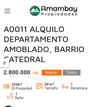
A0011 ALQUILO
DEPARTAMENTO
AMOBLADO, BARRIO
CATEDRAL
2.800.000
Alquiler
Todos
/ GS
2
60 m
1
35567
Tamaño
Recamara
ID Propiedad
1
Baño