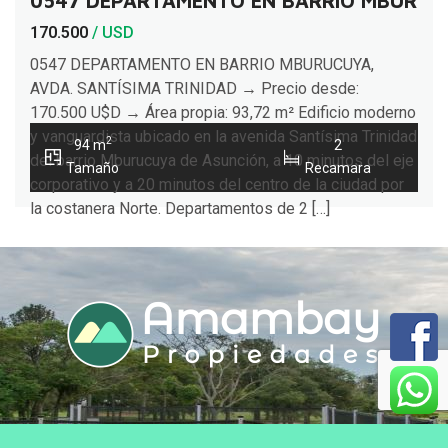
0547 DEPARTAMENTO EN BARRIO MBURUCU
170.500
/ USD
0547 DEPARTAMENTO EN BARRIO MBURUCUYA,
AVDA. SANTÍSIMA TRINIDAD → Precio desde:
170.500 U$D → Área propia: 93,72 m² Edificio moderno
y vanguardista ubicado en la avenida Santísima Trinidad
2
94 m
2
del barrio Mburucuya de Asunción, a 10 minutos del eje
Tamaño
Recamara
corporativo y a 20 minutos del centro de la ciudad por
la costanera Norte. Departamentos de 2 […]