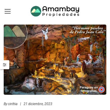
By
cinthia
|
21 diciembre, 2023