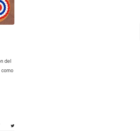
ón del
a, como