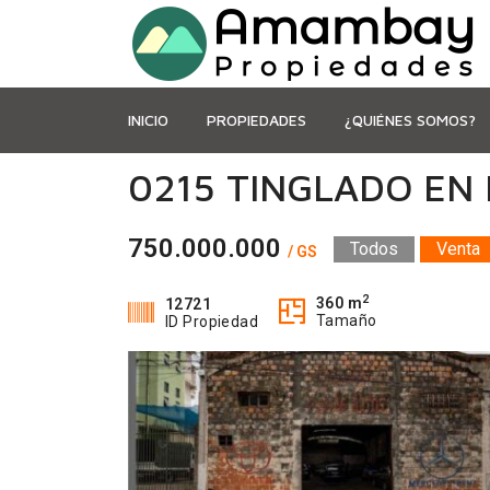
INICIO
PROPIEDADES
¿QUIÉNES SOMOS?
0215 TINGLADO EN
750.000.000
Todos
Venta
/ GS
2
360 m
12721
Tamaño
ID Propiedad