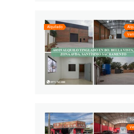
Alquilado
Alqu
Ven
To
Ve