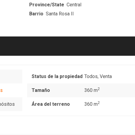
Province/State
Central
Barrio
Santa Rosa II
Status de la propiedad
Todos
,
Venta
2
Tamaño
360 m
GS
2
pósitos
Área del terreno
360 m