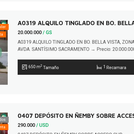
A0319 ALQUILO TINGLADO EN BO. BELL
iler
20.000.000
/ GS
ta
A0319 ALQUILO TINGLADO EN BO. BELLA VISTA, ZON
AVDA. SANTÍSIMO SACRAMENTO → Precio: 20.000.00
G$ → Terreno: 1.000 m2 → Construidos: 650 m2 Tingla
a estrenar que puede ser destinado para almacenaje de
2
650 m
1
Tamaño
Recamara
mercaderías o el uso que desee, con entrada para
camiones pesados, ubicado a minutos de avda. Artigas 
avda. Santísimo Sacramento. El […]
0407 DEPÓSITO EN ÑEMBY SOBRE ACCES
dos
290.000
/ USD
nta