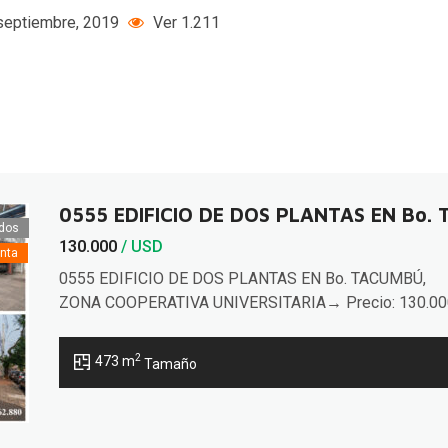
septiembre, 2019
Ver 1.211
0555 EDIFICIO DE DOS PLANTAS EN Bo
dos
130.000
/ USD
nta
0555 EDIFICIO DE DOS PLANTAS EN Bo. TACUMBÚ,
ZONA COOPERATIVA UNIVERSITARIA→ Precio: 130.00
U$D→ Terreno: 279 m²→ Construidos: 473
m²Espectacular tinglado de dos plantas equipado con u
2
473 m
Tamaño
rampa vehicular que permite el acceso al segundo nivel
actualmente acondicionado como taller mecánico. Su
sólida estructura está diseñada para soportar hasta 5
niveles, ofreciendo una versatilidad ideal […]