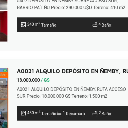
0407 DEPÓSITO EN ÑEMBY SOBRE ACCESO SUR,
BARRIO PA´I ÑU Precio: 290.000 U$D Terreno: 410 m2
Construidos: 340 m2 Propiedad con salida a 2 calles,
ideal para emprendimiento comercial (mini market, tiend
2
340 m
4
Tamaño
Baño
showroom etc.). Ubicado en zona comercial sobre avda.
Acceso Sur, tinglado/depósito con 2 salones comercia
u oficinas con baños propios y un altillo. […]
A0021 ALQUILO DEPÓSITO EN ÑEMBY, 
iler
18.000.000
/ GS
os
A0021 ALQUILO DEPÓSITO EN ÑEMBY, RUTA ACCESO
SUR Precio: 18.000.000 G$ Terreno: 1.500 m2
Construidos: 450 m2 (aprox.) Ideal para inversión. Son 4
terrenos juntos con salida a 2 calles, ubicado en zona
2
450 m
1
2
Tamaño
Recamara
Baño
comercial. * AMBIENTES: – 2 Oficinas – 2 Baños – Coc
– Altillo con dormitorio – Tinglado/depósito