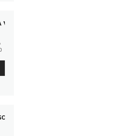
A VISTA, ZONA AVDA. SANTÍSIMO SACRAMENT
A
0
do
y
O SUR, BARRIO PA´I ÑU