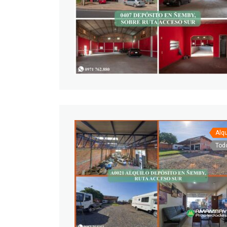
Alqu
Tod