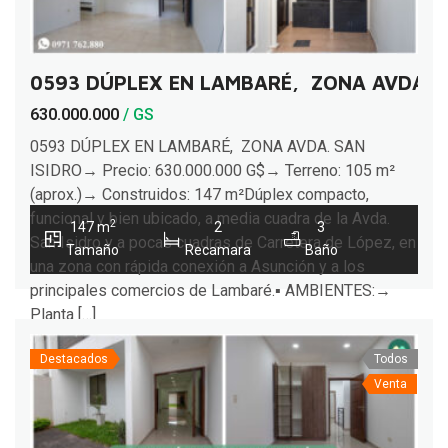
0593 DÚPLEX EN LAMBARÉ, ZONA AVDA. S
630.000.000
/ GS
0593 DÚPLEX EN LAMBARÉ, ZONA AVDA. SAN
ISIDRO→ Precio: 630.000.000 G$→ Terreno: 105 m²
(aprox.)→ Construidos: 147 m²Dúplex compacto,
funcional y bien ubicado, a media cuadra de la Avda.
2
147 m
2
3
San Isidro y a pocas cuadras de Carretera de López, en
Tamaño
Recamara
Baño
una zona con rápida conexión a Asunción y a los
principales comercios de Lambaré.▪︎ AMBIENTES:→
Planta […]
Destacados
Todos
Venta