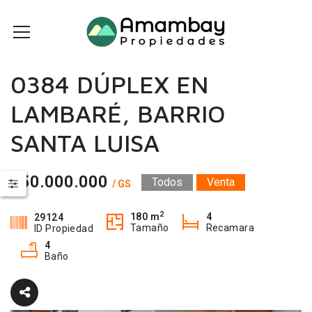
0384 DÚPLEX EN
LAMBARÉ, BARRIO
SANTA LUISA
950.000.000
Todos
Venta
/ GS
2
180 m
4
29124
Tamaño
Recamara
ID Propiedad
4
Baño