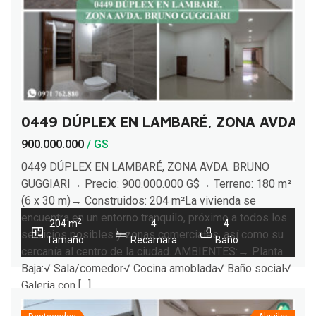
0449 DÚPLEX EN LAMBARÉ, ZONA AVDA. 
900.000.000
/ GS
0449 DÚPLEX EN LAMBARÉ, ZONA AVDA. BRUNO
GUGGIARI→ Precio: 900.000.000 G$→ Terreno: 180 m²
(6 x 30 m)→ Construidos: 204 m²La vivienda se
encuentra en un entorno tranquilo, próximo a todos los
2
204 m
4
4
servicios posibles y zonas comerciales, así como su
Tamaño
Recamara
Baño
cercanía al centro de la ciudad. AMBIENTES:→ Planta
Baja:√ Sala/comedor√ Cocina amoblada√ Baño social√
Galería con […]