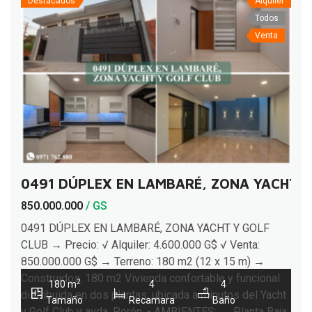
Destacados
Alquiler
Todos
Venta
0491 DÚPLEX EN LAMBARÉ, ZONA YACHT Y
850.000.000
/ GS
0491 DÚPLEX EN LAMBARÉ, ZONA YACHT Y GOLF
CLUB → Precio: √ Alquiler: 4.600.000 G$ √ Venta:
850.000.000 G$ → Terreno: 180 m2 (12 x 15 m) →
Construidos: 180 m2 Vivienda confortable y funcional
2
180 m
4
4
distribuida en dos plantas, ubicada a minutos del Yacht
Tamaño
Recamara
Baño
y Golf Club y avda. Perón. ▪ AMBIENTES: → Planta Baja: