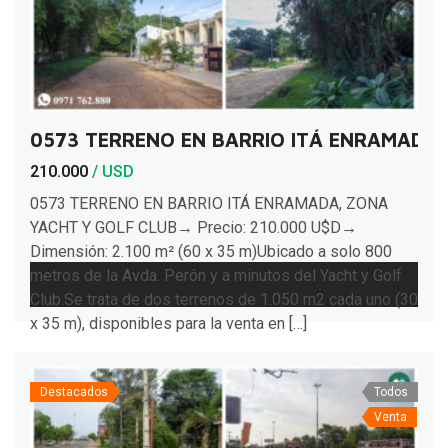
0573 TERRENO EN BARRIO ITÁ ENRAMADA,
210.000
/ USD
0573 TERRENO EN BARRIO ITÁ ENRAMADA, ZONA
YACHT Y GOLF CLUB→ Precio: 210.000 U$D→
Dimensión: 2.100 m² (60 x 35 m)Ubicado a solo 800
metros de la Avda. Perón y a minutos del Yacht y Golf
Club.Se trata de dos terrenos de 1.050 m2 cada uno (30
x 35 m), disponibles para la venta en […]
Destacados
Todos
Venta