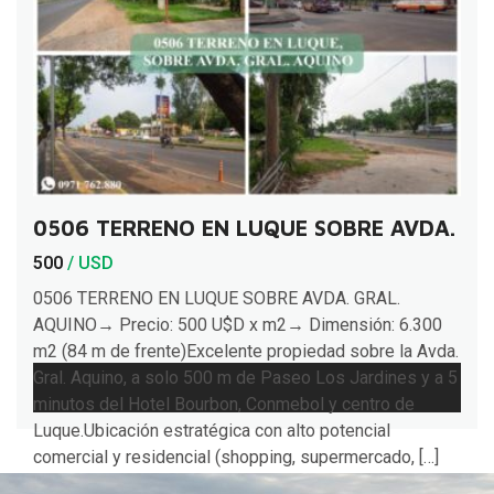
0506 TERRENO EN LUQUE SOBRE AVDA. GR
500
/ USD
0506 TERRENO EN LUQUE SOBRE AVDA. GRAL.
AQUINO→ Precio: 500 U$D x m2→ Dimensión: 6.300
m2 (84 m de frente)Excelente propiedad sobre la Avda.
Gral. Aquino, a solo 500 m de Paseo Los Jardines y a 5
minutos del Hotel Bourbon, Conmebol y centro de
Luque.Ubicación estratégica con alto potencial
comercial y residencial (shopping, supermercado, […]