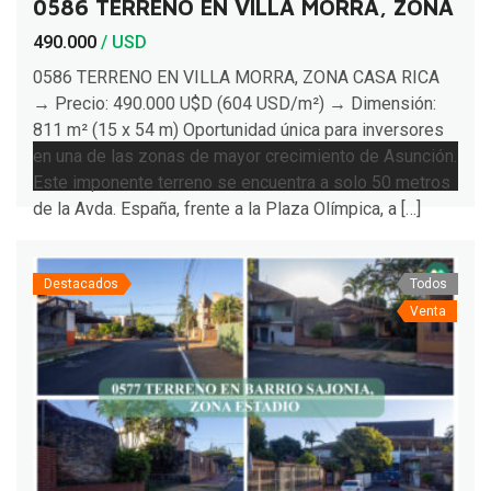
0586 TERRENO EN VILLA MORRA, ZONA CA
490.000
/ USD
0586 TERRENO EN VILLA MORRA, ZONA CASA RICA
→ Precio: 490.000 U$D (604 USD/m²) → Dimensión:
811 m² (15 x 54 m) Oportunidad única para inversores
en una de las zonas de mayor crecimiento de Asunción.
Este imponente terreno se encuentra a solo 50 metros
de la Avda. España, frente a la Plaza Olímpica, a […]
Destacados
Todos
Venta