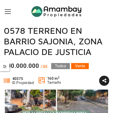
0578 TERRENO EN
BARRIO SAJONIA, ZONA
PALACIO DE JUSTICIA
500.000.000
Todos
Venta
/ GS
2
160 m
40375
Tamaño
ID Propiedad