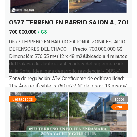
0577 TERRENO EN BARRIO SAJONIA, ZONA
700.000.000
/ GS
0577 TERRENO EN BARRIO SAJONIA, ZONA ESTADIO
DEFENSORES DEL CHACO→ Precio: 700.000.000 G$→
Dimensión: 576,55 m² (12 x 48 m2)Ubicado a 4 minutos
del Palacio de Justicia, a 4 cuadras del supermercado
Villa Sofia. Ideal para desarrollo residencial.▪︎ OBS.:√
Zona de regulación: AT√ Coeficiente de edificabilidad:
10√ Área edificable: 5.760 m2√ N° de pisos: 13 pisos√
[…]
Destacados
Todos
Venta