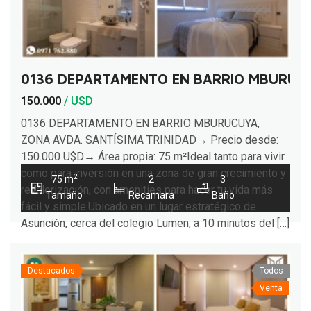
0136 DEPARTAMENTO EN BARRIO MBURUCU
150.000
/ USD
0136 DEPARTAMENTO EN BARRIO MBURUCUYA,
ZONA AVDA. SANTÍSIMA TRINIDAD→ Precio desde:
150.000 U$D→ Área propia: 75 m²Ideal tanto para vivir
como para inversión en una zona de gran crecimiento y
2
75 m
2
3
revalorización, con amenities para hacer tu vida más
Tamaño
Recamara
Baño
fácil y simple.Ubicado en un lugar estratégico de
Asunción, cerca del colegio Lumen, a 10 minutos del […]
Destacados
Todos
Venta