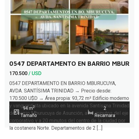
0547 DEPARTAMENTO EN BARRIO MBURUCU
170.500
/ USD
0547 DEPARTAMENTO EN BARRIO MBURUCUYA,
AVDA. SANTÍSIMA TRINIDAD → Precio desde:
170.500 U$D → Área propia: 93,72 m² Edificio moderno
y vanguardista ubicado en la avenida Santísima Trinidad
2
94 m
2
del barrio Mburucuya de Asunción, a 10 minutos del eje
Tamaño
Recamara
corporativo y a 20 minutos del centro de la ciudad por
la costanera Norte. Departamentos de 2 […]