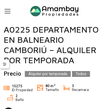
A0225 DEPARTAMENTO
EN BALNEARIO
CAMBORIÚ – ALQUILER
POR TEMPORADA
Precio
Alquiler por temporada
Todos
2
80 m
3
15275
Tamaño
Recamara
ID Propiedad
2
Baño