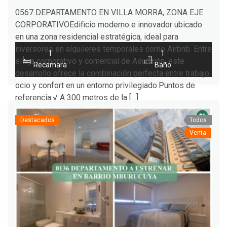
0567 DEPARTAMENTO EN VILLA MORRA, ZONA EJE
CORPORATIVOEdificio moderno e innovador ubicado
en una zona residencial estratégica, ideal para
inversores en alquileres temporales como Airbnb. Entre
1
1
el eje corporativo y comercial de Asunción, este
Recamara
Baño
desarrollo ofrece la combinación perfecta entre trabajo,
ocio y confort en un entorno privilegiado.Puntos de
referencia:√ A 300 metros de la […]
Destacados
Todos
Venta