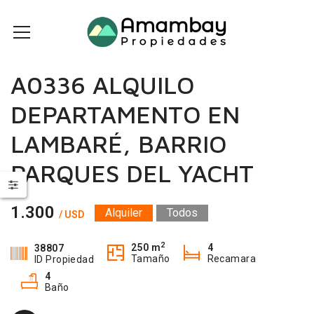
A0336 ALQUILO
DEPARTAMENTO EN
LAMBARÉ, BARRIO
PARQUES DEL YACHT
1.300
Alquiler
Todos
/ USD
2
250 m
4
38807
Tamaño
Recamara
ID Propiedad
4
Baño