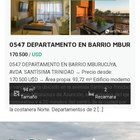
0547 DEPARTAMENTO EN BARRIO MBURUCU
170.500
/ USD
0547 DEPARTAMENTO EN BARRIO MBURUCUYA,
AVDA. SANTÍSIMA TRINIDAD → Precio desde:
170.500 U$D → Área propia: 93,72 m² Edificio moderno
y vanguardista ubicado en la avenida Santísima Trinidad
2
94 m
2
del barrio Mburucuya de Asunción, a 10 minutos del eje
Tamaño
Recamara
corporativo y a 20 minutos del centro de la ciudad por
la costanera Norte. Departamentos de 2 […]