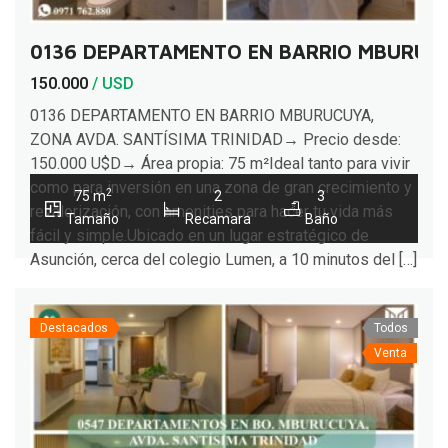
0136 DEPARTAMENTO EN BARRIO MBURUCU
150.000
/ USD
0136 DEPARTAMENTO EN BARRIO MBURUCUYA,
ZONA AVDA. SANTÍSIMA TRINIDAD→ Precio desde:
150.000 U$D→ Área propia: 75 m²Ideal tanto para vivir
como para inversión en una zona de gran crecimiento y
2
75 m
2
3
revalorización, con amenities para hacer tu vida más
Tamaño
Recamara
Baño
fácil y simple.Ubicado en un lugar estratégico de
Asunción, cerca del colegio Lumen, a 10 minutos del […]
Destacados
Todos
Venta