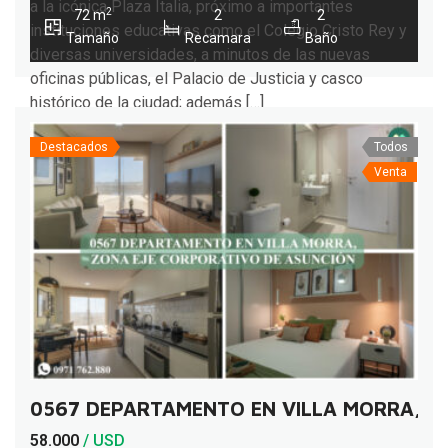
a la icónica Plaza Italia, próximo a importantes
2
72 m
2
2
instituciones educativas como el Colegio Cristo Rey y
Tamaño
Recamara
Baño
diversas universidades, a minutos de las nuevas
oficinas públicas, el Palacio de Justicia y casco
histórico de la ciudad; además […]
Destacados
Todos
Venta
0567 DEPARTAMENTO EN VILLA MORRA, Z
58.000
/ USD