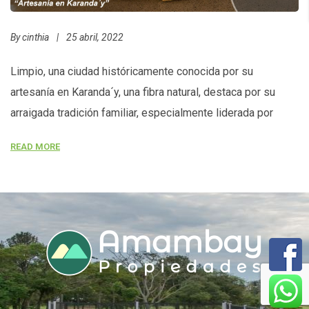
By
cinthia
|
25 abril, 2022
Limpio, una ciudad históricamente conocida por su
artesanía en Karanda´y, una fibra natural, destaca por su
arraigada tradición familiar, especialmente liderada por
mujeres. Este legado cultural le ha otorgado el título oficial
READ MORE
de «la ciudad del karanda´y». Sus productos emblemáticos
incluyen el sombrero piri, bolsos, paneras, pantallas, cestas
y otros artículos para el hogar, que […]